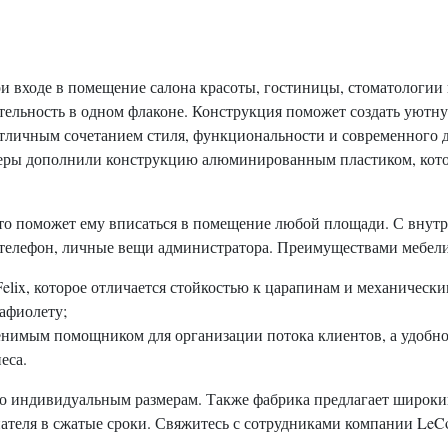
ри входе в помещение салона красоты, гостиницы, стоматологии
ительность в одном флаконе. Конструкция поможет создать уютн
тличным сочетанием стиля, функциональности и современного д
неры дополнили конструкцию алюминированным пластиком, кот
то поможет ему вписаться в помещение любой площади. С внут
 телефон, личные вещи администратора. Преимуществами мебели
lix, которое отличается стойкостью к царапинам и механическ
афиолету;
енимым помощником для организации потока клиентов, а удобно
еса.
о индивидуальным размерам. Также фабрика предлагает широкий
теля в сжатые сроки. Свяжитесь с сотрудниками компании LeConf