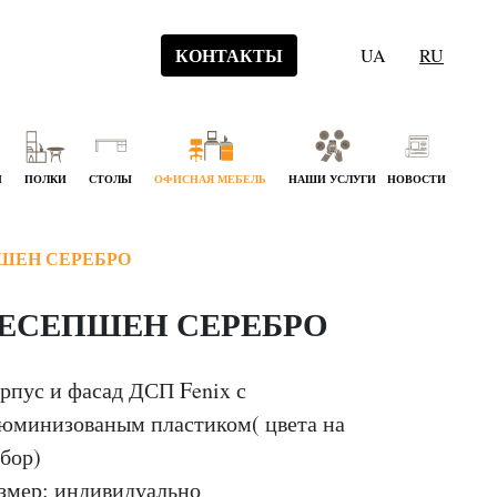
КОНТАКТЫ
UA
RU
Й
ПОЛКИ
СТОЛЫ
ОФИСНАЯ МЕБЕЛЬ
НАШИ УСЛУГИ
НОВОСТИ
ШЕН СЕРЕБРО
ЕСЕПШЕН СЕРЕБРО
рпус и фасад ДСП Fenix с
юминизованым пластиком( цвета на
бор)
змер: индивидуально