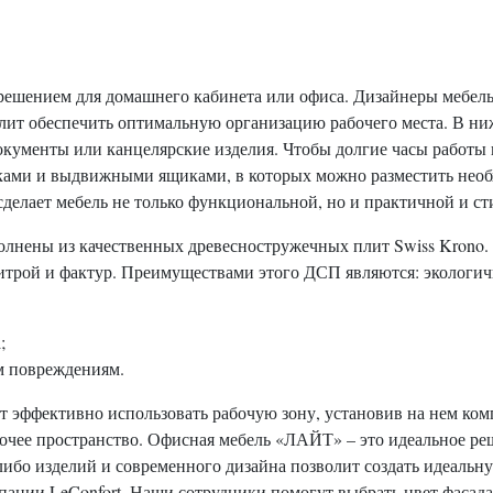
шением для домашнего кабинета или офиса. Дизайнеры мебель
лит обеспечить оптимальную организацию рабочего места. В ни
ументы или канцелярские изделия. Чтобы долгие часы работы н
ками и выдвижными ящиками, в которых можно разместить необ
сделает мебель не только функциональной, но и практичной и ст
лнены из качественных древесностружечных плит Swiss Krono.
трой и фактур. Преимуществами этого ДСП являются: экологичн
;
м повреждениям.
т эффективно использовать рабочую зону, установив на нем ко
очее пространство. Офисная мебель «ЛАЙТ» – это идеальное реш
ибо изделий и современного дизайна позволит создать идеальну
нии LeConfort. Наши сотрудники помогут выбрать цвет фасада и