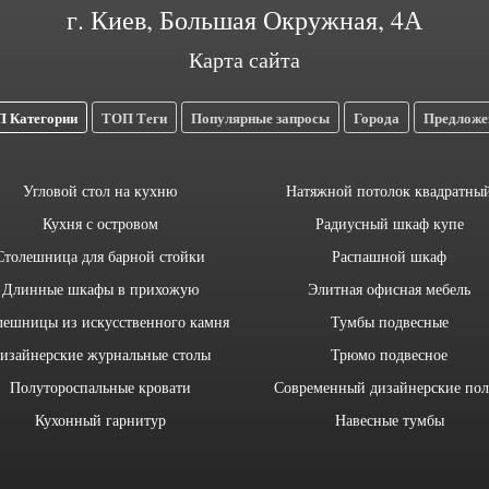
г. Киев, Большая Окружная, 4А
Карта сайта
 Категории
ТОП Теги
Популярные запросы
Города
Предложе
Угловой стол на кухню
Натяжной потолок квадратны
Кухня с островом
Радиусный шкаф купе
Столешница для барной стойки
Распашной шкаф
Длинные шкафы в прихожую
Элитная офисная мебель
лешницы из искусственного камня
Тумбы подвесные
изайнерские журнальные столы
Трюмо подвесное
Полутороспальные кровати
Современный дизайнерские по
Кухонный гарнитур
Навесные тумбы