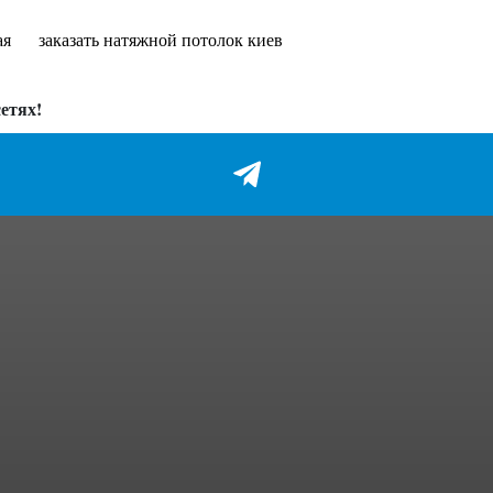
ая
заказать натяжной потолок киев
етях!