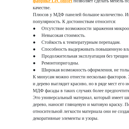
фабрике LeConfort
позволяет сделать мебель п
качестве.
Плюсов у МДФ панелей большое количество. Им
популярность. К достоинствам относится:
● Отсутствие возможности заражения микроор
● Невысокая стоимость.
● Стойкость к температурным перепадам.
● Способность выдерживать повышенную вла
● Продолжительная эксплуатация без трещин 
● Ремонтопригодны.
● Широкая возможность оформления, не тольк
К минусам можно отнести несколько факторов. Э
и дерево выглядит красиво, но в ряде мест его 
МДФ фасады в таких случаях более предпочтит
Это универсальный материал, который имеет ш
дерево, наносят глянцевую и матовую краску. 
относительной легкости материала они не созд
декоративные элементы и узоры.