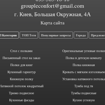
groupleconfort@gmail.com
г. Киев, Большая Окружная, 4А
Карта сайта
 Категории
ТОП Теги
Популярные запросы
Города
Предложе
Стол с полками
Оригинальные угловые полки
Письменный стол на заказ
Полка в детскую комнату
Полки для книг
Полка книжная
Кухонный гарнитур
Кровать с мягким изголовьем
Книжную полку
Установка натяжного потолка
Натяжной потолок квадратный
Тумба под тв
Трюмо подвесное
Тумбы подвесные
Кухонные фасады
Кухню угловую