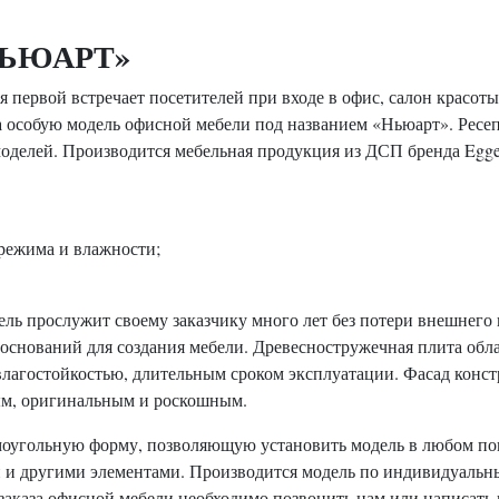
«НЬЮАРТ»
ая первой встречает посетителей при входе в офис, салон красо
ла особую модель офисной мебели под названием «Ньюарт». Ресе
 моделей. Производится мебельная продукция из ДСП бренда Egg
 режима и влажности;
.
ль прослужит своему заказчику много лет без потери внешнего
оснований для создания мебели. Древесностружечная плита обла
влагостойкостью, длительным сроком эксплуатации. Фасад конс
ым, оригинальным и роскошным.
оугольную форму, позволяющую установить модель в любом п
и другими элементами. Производится модель по индивидуальны
я заказа офисной мебели необходимо позвонить нам или написать