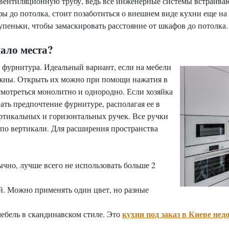
 вентиляционную трубу, ведь все инженерные системы встраива
ы до потолка, стоит позаботиться о внешнем виде кухни еще н
пеньки, чтобы замаскировать расстояние от шкафов до потолка.
ало места?
 фурнитура. Идеальный вариант, если на мебели
нужны. Открыть их можно при помощи нажатия в
 смотреться монолитно и однородно. Если хозяйка
вать предпочтение фурнитуре, располагая ее в
ртикальных и горизонтальных ручек. Все ручки
по вертикали. Для расширения пространства
чно, лучше всего не использовать больше 2
. Можно применять один цвет, но разные
кухни под заказ в Киеве нед
ебель в скандинавском стиле. Это