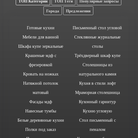
ТОП Категории
ТОП Теги
Популярные запросы
Города
Предложения
Готовые кухни
Письменный стол угловой
Мебели для ванной
Стеклянные журнальные
Шкафа купе зеркальные
столы
Крашеные мдф с
Трёхдверный шкаф купе
фрезеровкой
Столешницы из
Кровать на ножках
натурального камня
Натяжной потолок
Кухня в стили лофт
матовый
Мраморная столешница
Фасады мдф
Кухонный гарнитур
Навесные тумбы
Кухню угловую
Белые деревянные кухни
Стол письменный с
Полки под заказ
пеналом