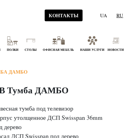
КОНТАКТЫ
UA
RU
Й
ПОЛКИ
СТОЛЫ
ОФИСНАЯ МЕБЕЛЬ
НАШИ УСЛУГИ
НОВОСТИ
МБА ДАМБО
В Тумба ДАМБО
весная тумба под телевизор
рпус утолщенное ДСП Swisspan 36mm
д дерево
сад ДСП Swisspan под дерево