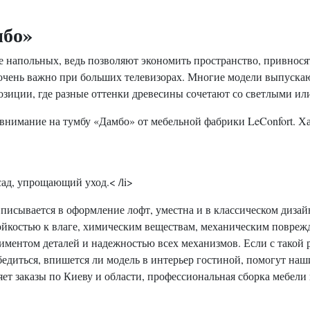
мбо»
напольных, ведь позволяют экономить пространство, привносят 
очень важно при больших телевизорах. Многие модели выпускают
озиции, где разные оттенки древесины сочетают со светлыми и
 внимание на тумбу «Дамбо» от мебельной фабрики LeConfort. 
ад, упрощающий уход.< /li>
вписывается в оформление лофт, уместна и в классическом диза
йкостью к влаге, химическим веществам, механическим поврежд
тиментом деталей и надежностью всех механизмов. Если с такой 
Убедиться, впишется ли модель в интерьер гостиной, помогут н
т заказы по Киеву и области, профессиональная сборка мебели 