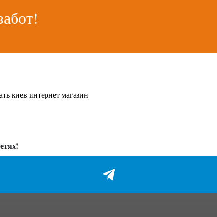
забот!
ать киев интернет магазин
етях!