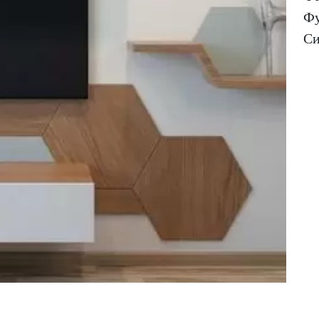
Фу
Си