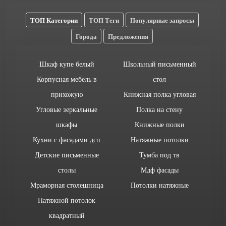
ТОП Категории
ТОП Теги
Популярные запросы
Города
Предложения
Шкаф купе белый
Школьный письменный
Корпусная мебель в
стол
прихожую
Книжная полка угловая
Угловые зеркальные
Полка на стену
шкафы
Книжные полки
Кухни с фасадами дсп
Натяжные потолки
Детские письменные
Тумба под тв
столы
Мдф фасады
Мраморная столешница
Потолки натяжные
Натяжной потолок
квадратный