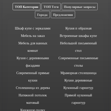
ТОП Категории
ТОП Теги
Популярные запросы
Города
Предложения
Шкаф купе с зеркалами
Кухня п образная
Мебель на заказ
Встроенные шкафы купе
Мебель для ванных
Небольшой письменный
комнат
стол
Кухня с деревянными
Современные письменные
фасадами
столы
Современный прямые
Мраморная столешница
кухни
Кухни деревянные
Столешница из дерева
Кухонный гарнитур
Натяжной потолок
Прямой кухонный
матовый
гарнитур
Книжную полку