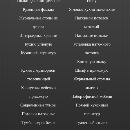
Полки для книг детские
стену
Кухонные фасады
Угловые кухни маленькие
Журнальные столы из
Натяжной потолок
дерева
матовый
Интерьерные кровати
Натяжные потолки
Кухню угловую
Установка натяжного
Кухонный гарнитур
потолка
Книжную полку
Кухня с мраморной
Шкаф в прихожую
столешницей
Журнальный стол на
Корпусная мебель в
колесах
прихожую
Набор офисной мебели
Современные тумбы
Прямой кухонный
Потолки натяжные
гарнитур
Тумба под тв белая
Туалетный столик