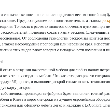
 и его качественное выполнение определяет весь внешний вид бу
 установке. Предшествующем или подготовительным этапом
раск
мещения. Точность в расчетах является ключевым пунктом при н
 раскроя деталей, позволяет создать карту раскроя. Следующим
фессионалам. От соблюдения технологии раскроя зависит вся пос
, а также несоблюдение пропорций или неровные края, испортят 
нении этих видов работ говорит о ненадёжности компании и ни
rt
й опыт в создании качественной мебели для любых ваших потр
 всех этапах создания мебели. Что касается раскроя, то специ
здадут 3Д проект, и выполнят раскрой согласно всем технология
ут карту раскроя;
собственном производстве фабрики будет выполнен точный рас
ебели в Киеве в короткие сроки на лучшем европейском оборудо
, прихожей или офисную мебель легко и надёжно с LeConfort. С