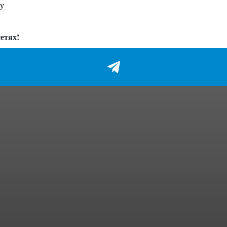
ну
етях!