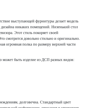
утствие выступающей фурнитуры делает модель
л дизайна никаких помещений. Низенький стол
евизора. Этот стиль покоряет своей
то смотрится довольно стильно и оригинально.
ная огромная полка по размеру верхней части
то может быть изделие из ДСП разных видов:
реждениям, долговечна. Стандартный цвет
олнительной информации, описания и уточнения