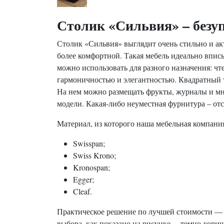
Столик «Сильвия» – безуп
Столик «Сильвия» выглядит очень стильно и ак
более комфортной. Такая мебель идеально впис
можно использовать для разного назначения: чте
гармоничностью и элегантностью. Квадратный т
На нем можно размещать фрукты, журналы и мно
модели. Какая-либо неуместная фурнитура – отс
Материал, из которого наша мебельная компания
Swisspan;
Swiss Krono;
Kronospan;
Egger;
Cleaf.
Практическое решение по лучшей стоимости — 
выбора, как показано на рисунке, – темно-кор