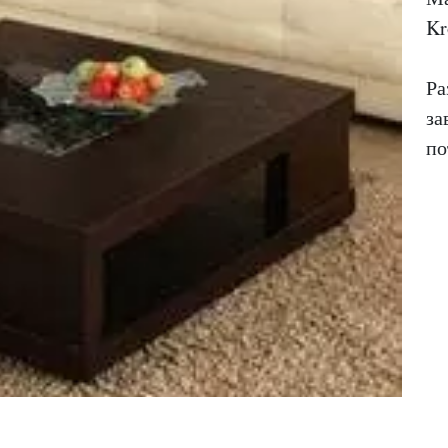
Kr
Ра
за
по