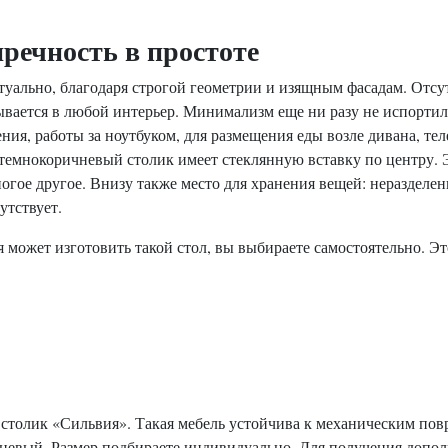
речность в простоте
туально, благодаря строгой геометрии и изящным фасадам. Отс
ывается в любой интерьер. Минимализм еще ни разу не испорти
ния, работы за ноутбуком, для размещения еды возле дивана, тел
емнокоричневый столик имеет стеклянную вставку по центру. Э
гое другое. Внизу также место для хранения вещей: неразделен
утствует.
 может изготовить такой стол, вы выбираете самостоятельно. Э
столик «Сильвия». Такая мебель устойчива к механическим пов
ичневый. Размер подбираете индивидуально. Для получения доп