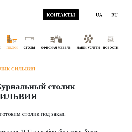
КОНТАКТЫ
UA
RU
Й
ПОЛКИ
СТОЛЫ
ОФИСНАЯ МЕБЕЛЬ
НАШИ УСЛУГИ
НОВОСТИ
ЛИК СИЛЬВИЯ
урнальный столик
ИЛЬВИЯ
готовим столик под заказ.
териал ДСП на выбор :Swisspan, Swiss