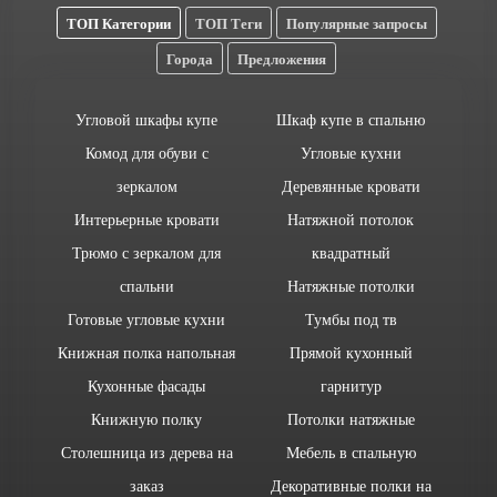
ТОП Категории
ТОП Теги
Популярные запросы
Города
Предложения
Угловой шкафы купе
Шкаф купе в спальню
Комод для обуви с
Угловые кухни
зеркалом
Деревянные кровати
Интерьерные кровати
Натяжной потолок
Трюмо с зеркалом для
квадратный
спальни
Натяжные потолки
Готовые угловые кухни
Тумбы под тв
Книжная полка напольная
Прямой кухонный
Кухонные фасады
гарнитур
Книжную полку
Потолки натяжные
Столешница из дерева на
Мебель в спальную
заказ
Декоративные полки на