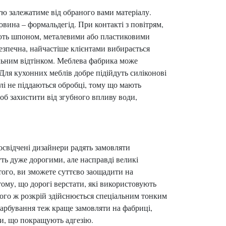
тю залежатиме від обраного вами матеріалу.
вина – формальдегід. При контакті з повітрям,
ають шпоном, металевими або пластиковими
безпечна, найчастіше клієнтами вибирається
альним відтінком. Меблева фабрика може
Для кухонних меблів добре підійдуть силіконові
лі не піддаються обробці, тому що мають
об захистити від згубного впливу води,
свідчені дизайнери радять замовляти
уть дуже дорогими, але насправді великі
того, ви зможете суттєво заощадити на
тому, що дорогі верстати, які використовують
того ж розкрій здійснюється спеціальним тонким
арбування теж краще замовляти на фабриці,
ми, що покращують адгезію.