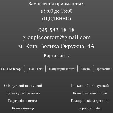
Замовлення приймаються
з 9:00 до 18:00
(ЩОДЕННО)
095-583-18-18
groupleconfort@gmail.com
м. Київ, Велика Окружна, 4А
Карта сайту
ТОП Категорії
ТОП Теги
Популярні запити
Міста
Пропозиції
Стіл кутовий письмовий
Письмовий стіл кутовий
Кухні кутові маленькі
Кутові письмові столи
Гардеробна система
Полиця навісна для книг
Кутова полиця
Корпусні меблі