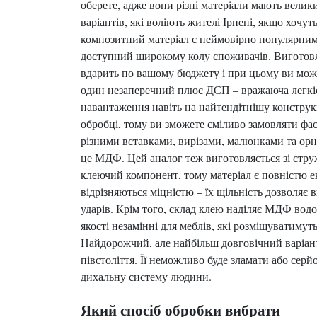
оберете, адже вони різні матеріали мають велик
варіантів, які воліють жителі Ірпені, якщо хоч
композитний матеріал є неймовірно популярним,
доступний широкому колу споживачів. Виготовле
вдарить по вашому бюджету і при цьому ви може
один незаперечний плюс ДСП – вражаюча легкіст
навантаження навіть на найтендітнішу конструкц
обробці, тому ви зможете сміливо замовляти фа
різними вставками, вирізами, малюнками та ор
це МДФ. Цей аналог теж виготовляється зі струж
клеючий компонент, тому матеріал є повністю 
відрізняються міцністю – їх щільність дозволяє
ударів. Крім того, склад клею наділяє МДФ вод
якості незамінні для меблів, які розміщуватимут
Найдорожчий, але найбільш довговічний варіант
півстоліття. Її неможливо буде зламати або серй
дихальну систему людини.
Який спосіб обробки вибрати