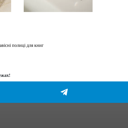
авісні полиці для книг
ежах!