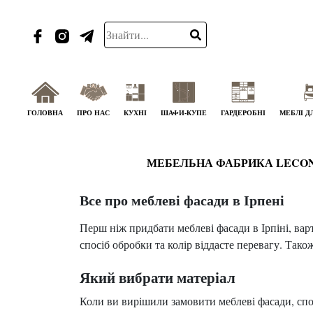
ГОЛОВНА
ПРО НАС
КУХНІ
ШАФИ-КУПЕ
ГАРДЕРОБНІ
МЕБЛІ Д
МЕБЕЛЬНА ФАБРИКА LECO
Все про меблеві фасади в Ірпені
Перш ніж придбати меблеві фасади в Ірпіні, вар
спосіб обробки та колір віддасте перевагу. Також
Який вибрати матеріал
Коли ви вирішили замовити меблеві фасади, спо