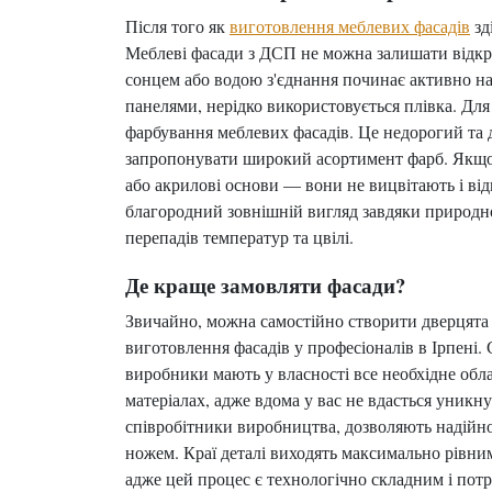
Після того як
виготовлення меблевих фасадів
зд
Меблеві фасади з ДСП не можна залишати відкри
сонцем або водою з'єднання починає активно н
панелями, нерідко використовується плівка. Для
фарбування меблевих фасадів. Це недорогий та 
запропонувати широкий асортимент фарб. Якщо в
або акрилові основи — вони не вицвітають і від
благородний зовнішній вигляд завдяки природно
перепадів температур та цвілі.
Де краще замовляти фасади?
Звичайно, можна самостійно створити дверцята 
виготовлення фасадів у професіоналів в Ірпені
виробники мають у власності все необхідне обл
матеріалах, адже вдома у вас не вдасться уникн
співробітники виробництва, дозволяють надійно
ножем. Краї деталі виходять максимально рівн
адже цей процес є технологічно складним і потр