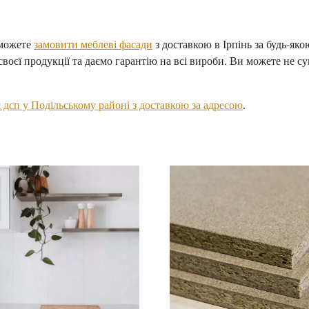
зможете
замовити меблеві фасади
з доставкою в Ірпінь за будь-як
своєї продукції та даємо гарантію на всі вироби. Ви можете не су
 дсп у Подільському районі з доставкою за адресою
.