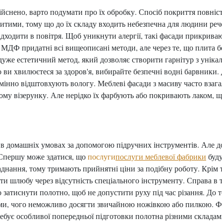
ійснено, варто подумати про їх обробку. Спосіб покриття повніс
тими, тому що до їх складу входить небезпечна для людини речо
адходити в повітря. Щоб уникнути алергії, такі фасади прикрив
 МДФ придатні всі вищеописані методи, але через те, що плита 
дуже естетичний метод, який дозволяє створити гарнітур з унік
и хвилюєтеся за здоров'я, вибирайте безпечні водні барвники. 
мінно відштовхують вологу. Меблеві фасади з масиву часто взага
му візерунку. Але нерідко їх фарбують або покривають лаком, щ
в домашніх умовах за допомогою підручних інструментів. Але до
. Спершу може здатися, що
послуги
послуги меблевої фабрики
буд
аднання, тому тримають прийнятні ціни за подібну роботу. Крім 
ути шлюбу через відсутність спеціального інструменту. Справа в 
 затиснути полотно, щоб не допустити руху під час різання. До 
ими, чого неможливо досягти звичайною ножівкою або пилкою. Ф
ебує особливої ​​попередньої підготовки полотна різними склада