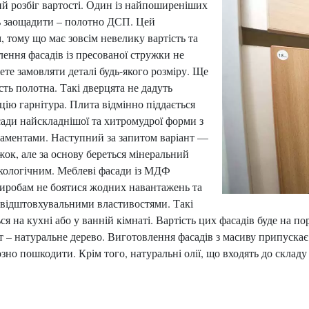
ий розбіг вартості. Один із найпоширеніших
уть заощадити – полотно ДСП. Цей
 тому що має зовсім невелику вартість та
ння фасадів із пресованої стружки не
те замовляти деталі будь-якого розміру. Ще
ь полотна. Такі дверцята не дадуть
ію гарнітура. Плита відмінно піддається
сади найскладнішої та хитромудрої форми з
наментами. Наступний за запитом варіант —
ок, але за основу береться мінеральний
екологічним. Меблеві фасади із МДФ
 виробам не боятися жодних навантажень та
овідштовхувальними властивостями. Такі
ься на кухні або у ванній кімнаті. Вартість цих фасадів буде на п
 – натуральне дерево. Виготовлення фасадів з масиву припускає
озно пошкодити. Крім того, натуральні олії, що входять до склад