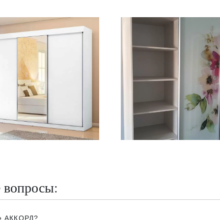
е вопросы:
пе АККОРД?