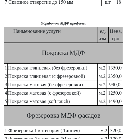
7
Сквозное отверстие до 150 мм
шт
18
Обработка МДФ профилей
Наименование услуги
ед.
Цена,
изм.
грн
Покраска МДФ
1
Покраска глянцевая (без фрезеровки)
м.2
1350,0
2
Покраска глянцевая (с фрезеровкой)
м.2
2350,0
3
Покраска матовая (без фрезеровки)
м.2
990,0
4
Покраска матовая (с фрезеровкой)
м.2
1250,0
5
Покраска матовая (soft touch)
м.2
1490,0
Фрезеровка МДФ фасадов
1
Фрезеровка 1 категория (Линнея)
м.2
320,0
2
Фрезеровка 2 категория (Модерн)
м.2
370,0