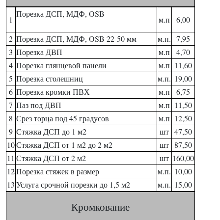
Порезка ДСП, МДФ, OSB
1
м.п
6,00
2
Порезка ДСП, МДФ, OSB 22-50 мм
м.п.
7,95
3
Порезка ДВП
м.п
4,70
4
Порезка глянцевой панели
м.п
11,60
5
Порезка столешниц
м.п.
19,00
6
Порезка кромки ПВХ
м.п
6,75
7
Паз под ДВП
м.п
11,50
8
Срез торца под 45 градусов
м.п
12,50
9
Стяжка ДСП до 1 м2
шт
47,50
10
Стяжка ДСП от 1 м2 до 2 м2
шт
87,50
11
Стяжка ДСП от 2 м2
шт
160,00
12
Порезка стяжек в размер
м.п.
10,00
13
Услуга срочной порезки до 1,5 м2
м.п.
15,00
Кромкование