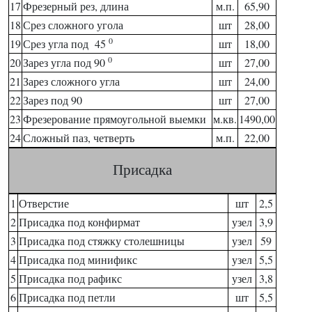
17
Фрезерный рез, длина
м.п.
65,90
18
Срез сложного угола
шт
28,00
0
19
Срез угла под 45
шт
18,00
0
20
Зарез угла под 90
шт
27,00
21
Зарез сложного угла
шт
24,00
22
Зарез под 90
шт
27,00
23
Фрезерование прямоугольной выемки
м.кв.
1490,00
24
Сложный паз, четверть
м.п.
22,00
Присадка
1
Отверстие
шт
2,5
2
Присадка под конфирмат
узел
3,9
3
Присадка под стяжку столешницы
узел
59
4
Присадка под минификс
узел
5,5
5
Присадка под рафикс
узел
3,8
6
Присадка под петли
шт
5,5