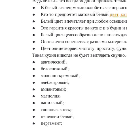
Ведь белый - это всегда модно и привлекательно
● В белый глянец можно влюбиться с первого 
● Кто-то предпочтет матовый белый
цвет, ко
● Белый цвет впечатляет при любом освещени
● Это гарантия красоты на кухне и в будни и 
● Белый цвет целесообразно использовать для 
● Он отлично сочетается с разными материалам
● Цвет олицетворяет чистоту, простоту, функ
Такая кухня никогда не будет выглядеть скучно
● арктический;
● белоснежный;
● молочно-кремовый;
● алебастровый;
● амиантовый;
● магнолия;
● ванильный;
● слоновая кость;
● пепельно-белый;
● пергамент;