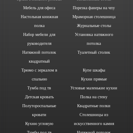
Мебель для офиса
Порезка фанеры на чпу
Настольная книжная
Мраморная столешница
полка
Журнальные столы
Набор мебели для
Установка натяжного
руководителя
потолка
Натяжной потолок
Туалетный столик
квадратный
Трюмо с зеркалом в
Купе шкафы
спальню
Кухни прямые
Тумба под тв
Угловые маленькие кухни
Детская кровать
Полка на стену
Полутороспальные
Квадратные полки
кровати
Столешницы из
Кухню угловую
искусственного камня
Тумбы под тв
Натяжной потолок