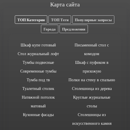
Карта сайта
ТОП Категории
ТОП Теги
Популярные запросы
Города
Предложения
Шкаф купе готовый
Письменный стол с
Стол журнальный лофт
комодом
Тумбы подвесные
Шкаф с пуфиком в
Современные тумбы
прихожую
Тумба под тв
Полки на стену в спальню
Туалетный столик
Столешница из дерева
Натяжной потолок
Круглые журнальные
матовый
столы
Кухонные фасады
Столешницы из
искусственного камня