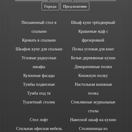
Города
Предложения
Письменный стол в
Шкаф купе трёхдверный
спальню
Крашеные мдф с
Кровать в спальню
фрезеровкой
Шкафов купе для спальни
Полка угловая для книг
Угловые радиусные
Белые деревянные кухни
шкафы
Декоративные полки
Кухонные фасады
Книжную полку
Тумбы подвесные
Настольная книжная
Тумба под тв
полка
Туалетный столик
Стеклянные журнальные
столы
Стол лофт
Навесной шкаф на кухню
Стильная офисная мебель
Столешницы из