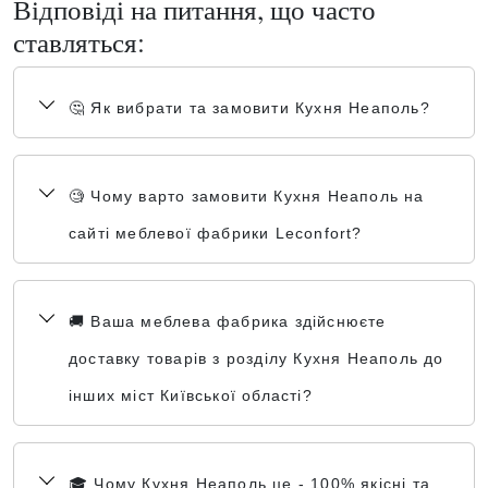
Відповіді на питання, що часто
ставляться:
🤔 Як вибрати та замовити Кухня Неаполь?
🧐 Чому варто замовити Кухня Неаполь на
сайті меблевої фабрики Leconfort?
🚚 Ваша меблева фабрика здійснюєте
доставку товарів з розділу Кухня Неаполь до
інших міст Київської області?
🎓 Чому Кухня Неаполь це - 100% якісні та