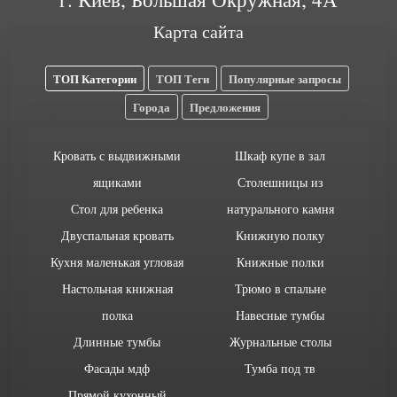
Карта сайта
ТОП Категории
ТОП Теги
Популярные запросы
Города
Предложения
Кровать с выдвижными
Шкаф купе в зал
ящиками
Столешницы из
Стол для ребенка
натурального камня
Двуспальная кровать
Книжную полку
Кухня маленькая угловая
Книжные полки
Настольная книжная
Трюмо в спальне
полка
Навесные тумбы
Длинные тумбы
Журнальные столы
Фасады мдф
Тумба под тв
Прямой кухонный