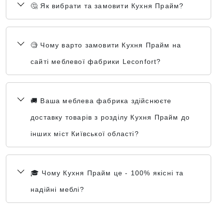
🤔 Як вибрати та замовити Кухня Прайм?
🧐 Чому варто замовити Кухня Прайм на
сайті меблевої фабрики Leconfort?
🚚 Ваша меблева фабрика здійснюєте
доставку товарів з розділу Кухня Прайм до
інших міст Київської області?
🎓 Чому Кухня Прайм це - 100% якісні та
надійні меблі?