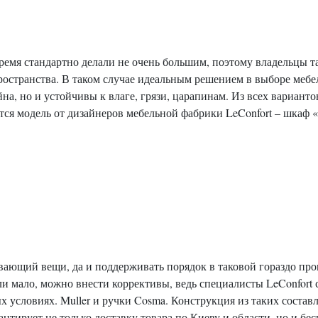
ремя стандартно делали не очень большим, поэтому владельцы т
остранства. В таком случае идеальным решением в выборе мебел
йна, но и устойчивы к влаге, грязи, царапинам. Из всех вариан
ся модель от дизайнеров мебельной фабрики LeConfort – шкаф 
вающий вещи, да и поддерживать порядок в таковой гораздо пр
ли мало, можно внести коррективы, ведь специалисты LeConfort 
х условиях. Muller и ручки Cosma. Конструкция из таких состав
антирует не только доставку товара по Киеву и области, но и б