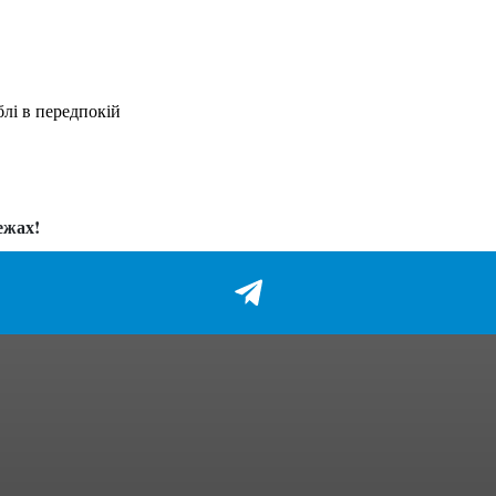
блі в передпокій
ежах!