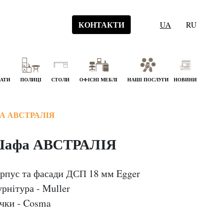
КОНТАКТИ
UA
RU
НАТИ
ПОЛИЦІ
СТОЛИ
ОФІСНІ МЕБЛІ
НАШІ ПОСЛУГИ
НОВИНИ
А АВСТРАЛІЯ
афа АВСТРАЛІЯ
рпус та фасади ДСП 18 мм Egger
рнітура - Muller
чки - Cosma