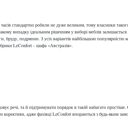
х часів стандартно робили не дуже великим, тому власники таког
акому випадку ідеальним рішенням у виборі меблів залишається 
оги, бруду, подряпин. З усіх варіантів найбільшою популярністю 
абрики LeConfort – шафа «Австралія».
овує речі, та й підтримувати порядок в такій набагато простіше
ти корективи, адже фахівці LeConfort впораються з будь-яким зам