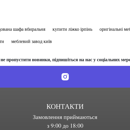
дована шафа вбиральня
купити ліжко ірпінь
оригінальні ме
ти
меблевий завод київ
не пропустити новинки, підпишіться на нас у соціальних мер
КОНТАКТИ
Замовлення приймаються
з 9:00 до 18:00