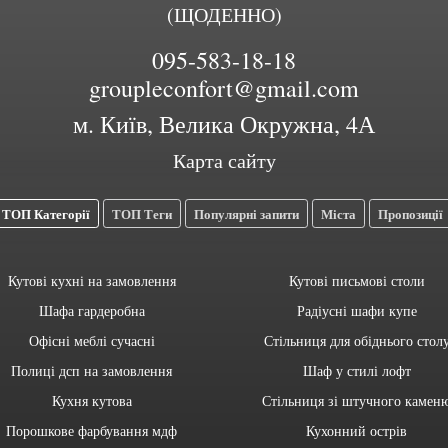
(ЩОДЕННО)
095-583-18-18
groupleconfort@gmail.com
м. Київ, Велика Окружна, 4А
Карта сайту
ТОП Категорії
ТОП Теги
Популярні запити
Міста
Пропозиції
Кутові кухні на замовлення
Кутові письмові столи
Шафа гардеробна
Радіусні шафи купе
Офісні меблі сучасні
Стільниця для обіднього стол
Полиці дсп на замовлення
Шаф у стилі лофт
Кухня кутова
Стільниця зі штучного камен
Порошкове фарбування мдф
Кухонний острів