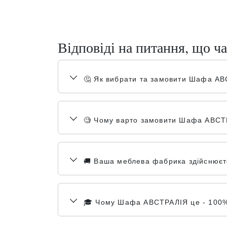
Відповіді на питання, що ча
🤔 Як вибрати та замовити Шафа А
🧐 Чому варто замовити Шафа АВСТР
🚚 Ваша меблева фабрика здійснюєте
🎓 Чому Шафа АВСТРАЛІЯ це - 100% я