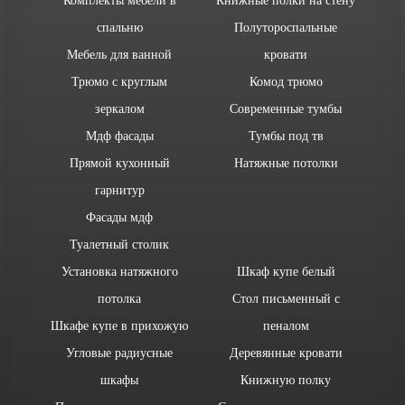
спальню
Полутороспальные
Мебель для ванной
кровати
Трюмо с круглым
Комод трюмо
зеркалом
Современные тумбы
Мдф фасады
Тумбы под тв
Прямой кухонный
Натяжные потолки
гарнитур
Фасады мдф
Туалетный столик
Установка натяжного
Шкаф купе белый
потолка
Стол письменный с
Шкафе купе в прихожую
пеналом
Угловые радиусные
Деревянные кровати
шкафы
Книжную полку