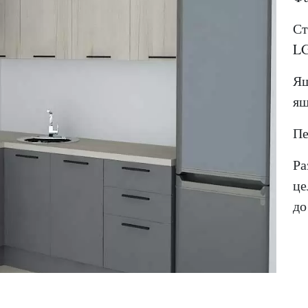
Ст
LG
Ящ
ящ
Пе
Ра
це
до