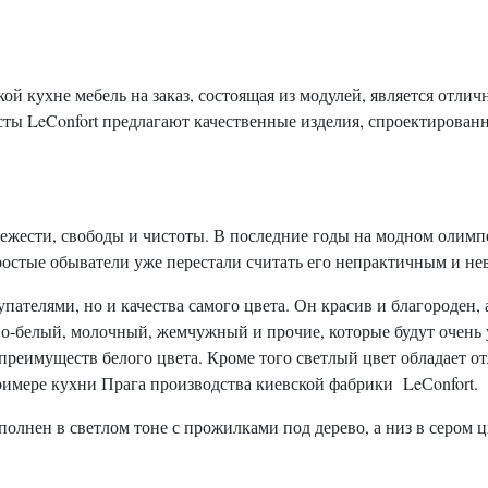
 кухне мебель на заказ, состоящая из модулей, является отличн
ты LeConfort предлагают качественные изделия, спроектирован
вежести, свободы и чистоты. В последние годы на модном олим
ростые обыватели уже перестали считать его непрактичным и н
ателями, но и качества самого цвета. Он красив и благороден, 
о-белый, молочный, жемчужный и прочие, которые будут очень 
 преимуществ белого цвета. Кроме того светлый цвет обладает 
римере кухни Прага производства киевской фабрики LeСonfort.
лнен в светлом тоне с прожилками под дерево, а низ в сером цв