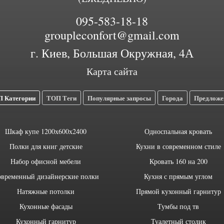
095-583-18-18
groupleconfort@gmail.com
г. Киев, Большая Окружная, 4А
Карта сайта
 Категории
ТОП Теги
Популярные запросы
Города
Предложе
Шкаф купе 1200х600х2400
Односпальная кровать
Полки для книг детские
Кухни в современном стиле
Набор офисной мебели
Кровать 160 на 200
временный дизайнерские полки
Кухня с прямым углом
Натяжные потолки
Прямой кухонный гарнитур
Кухонные фасады
Тумбы под тв
Кухонный гарнитур
Туалетный столик