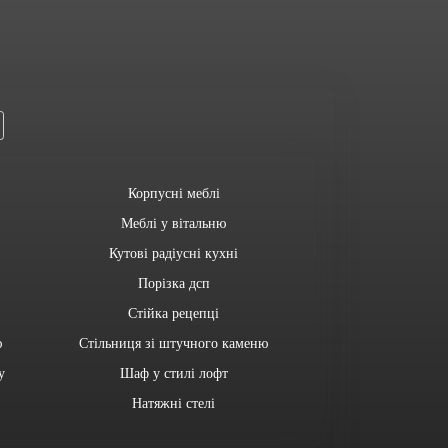
Корпусні меблі
Меблі у вітальню
Кутові радіусні кухні
Порізка дсп
Стійка рецепці
ю
Стільниця зі штучного каменю
у
Шаф у стилі лофт
Натяжні стелі