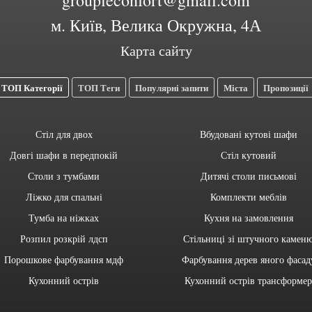
м. Київ, Велика Окружна, 4А
Карта сайту
ТОП Категорії
ТОП Теги
Популярні запити
Міста
Пропозиції
Стіл для двох
Вбудовані кутові шафи
Довгі шафи в передпокій
Стіл кутовий
Столи з тумбами
Дитячі столи письмові
Ліжко для спальні
Комплекти меблів
Тумба на ніжках
Кухня на замовлення
Розпил розкрій лдсп
Стільниці зі штучного камен
Порошкове фарбування мдф
Фарбування дерев яного фасад
Кухонний острів
Кухонний острів трансформер