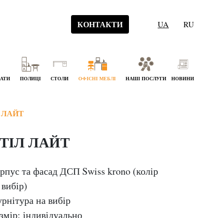
КОНТАКТИ
UA
RU
НАТИ
ПОЛИЦІ
СТОЛИ
ОФІСНІ МЕБЛІ
НАШІ ПОСЛУГИ
НОВИНИ
 ЛАЙТ
ТІЛ ЛАЙТ
рпус та фасад ДСП Swiss krono (колір
 вибір)
рнітура на вибір
змір: індивідуально