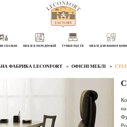
ЛЯ СПАЛЬНІ
МЕБЛІ В ПЕРЕДПОКІЙ
ТУМБИ ПІД ТВ
МЕБЛІ ДЛЯ ВАННОЇ КІМ
НА ФАБРИКА LECONFORT
ОФІСНІ МЕБЛІ
СТІЛ
С
Ко
на
Фу
Ро