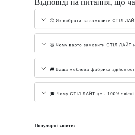
Відповіді на питання, що ча
🤔 Як вибрати та замовити СТІЛ ЛА
🧐 Чому варто замовити СТІЛ ЛАЙТ н
🚚 Ваша меблева фабрика здійснюєте 
🎓 Чому СТІЛ ЛАЙТ це - 100% якісні 
Популярні запити: