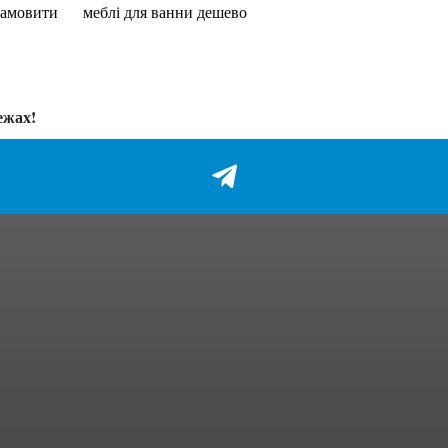
замовити
меблі для ванни дешево
ежах!