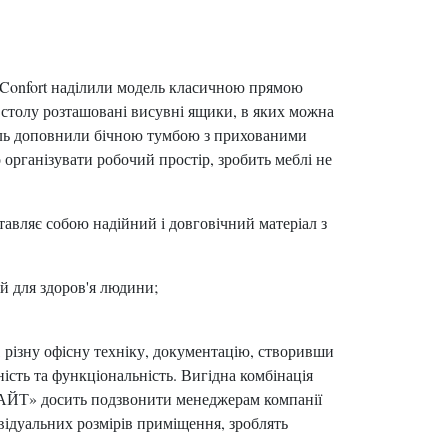
eConfort наділили модель класичною прямою
 столу розташовані висувні ящики, в яких можна
дель доповнили бічною тумбою з прихованими
організувати робочий простір, зробить меблі не
авляє собою надійний і довговічний матеріал з
ий для здоров'я людини;
 різну офісну техніку, документацію, створивши
ість та функціональність. Вигідна комбінація
«ЛАЙТ» досить подзвонити менеджерам компанії
відуальних розмірів приміщення, зроблять