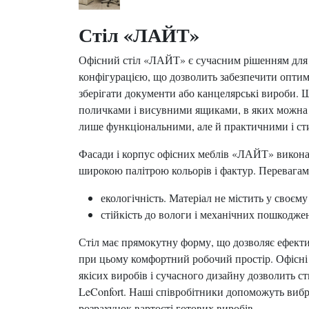
Стіл «ЛАЙТ»
Офісний стіл «ЛАЙТ» є сучасним рішенням для 
конфігурацією, що дозволить забезпечити оптим
зберігати документи або канцелярські вироби.
поличками і висувними ящиками, в яких можна р
лише функціональними, але й практичними і с
Фасади і корпус офісних меблів «ЛАЙТ» виконан
широкою палітрою кольорів і фактур. Перевага
екологічність. Матеріал не містить у своєм
стійкість до вологи і механічних пошкодже
Стіл має прямокутну форму, що дозволяє ефекти
при цьому комфортний робочий простір. Офісні м
якісих виробів і сучасного дизайну дозволить 
LeConfort. Наші співробітники допоможуть вибра
розрахунок вартості готових виробів.