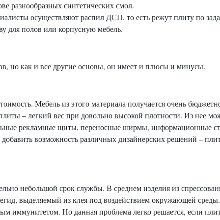
ове разнообразных синтетических смол.
циалисты осуществляют распил ДСП, то есть режут плиту по зада
ву для полов или корпусную мебель.
в, но как и все другие основы, он имеет и плюсы и минусы.
имость. Мебель из этого материала получается очень бюджетно
литы – легкий вес при довольно высокой плотности. Из нее мо
ильные рекламные щиты, переносные ширмы, информационные с
обавить возможность различных дизайнерских решений – плиты
ьно небольшой срок службы. В среднем изделия из спрессованн
егид, выделяемый из клея под воздействием окружающей среды
бым иммунитетом. Но данная проблема легко решается, если плит