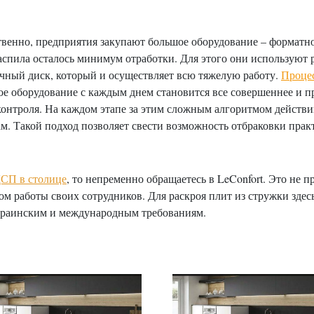
твенно, предприятия закупают большое оборудование – форматн
распила осталось минимум отработки. Для этого они используют
очный диск, который и осуществляет всю тяжелую работу.
Проце
е оборудование с каждым днем становится все совершеннее и пр
 контроля. На каждом этапе за этим сложным алгоритмом дейст
. Такой подход позволяет свести возможность отбраковки прак
ДСП в столице
, то непременно обращаетесь в LeConfort. Это не 
вом работы своих сотрудников. Для раскроя плит из стружки зде
краинским и международным требованиям.