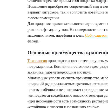
Отлично зарекомендовала себя покраска мдф фас
Помещение приобретает современный вид и смот
вариант интерьера, так и воплотить новейшие 
любом помещении.
Для придания привлекательного вида покраска 
ровность фасада и углов. На поверхности плит
масленых пятен, парафина и клея.
Соблюдается
фасада.
Основные преимущества крашен
Технология
производства позволяет получить м
повреждениям. Компания постоянно ведет разр
заказчика, удовлетворяющим его вкус.
Многие уже успели оценить преимущества меб
-широкий ряд предлагаемых цветовых оттенков
-влагоустойчива и не впитывает посторонние за
-не поддается воздействию высоких температур
-при необходимости есть возможность реставри
-устойчива к плесени и появлению грибка;