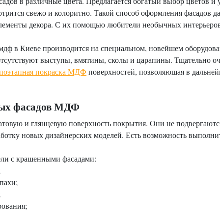
адов в различные цвета. Предлагается богатый выбор цветов и 
рится свежо и колоритно. Такой способ оформления фасадов дае
элементы декора. С их помощью любители необычных интерьеров
мдф в Киеве производится на специальном, новейшем оборудова
 отсутствуют выступы, вмятины, сколы и царапины. Тщательно 
 поэтапная покраска МДФ
поверхностей, позволяющая в дальне
ных фасадов МДФ
атовую и глянцевую поверхность покрытия. Они не подвергают
аботку новых дизайнерских моделей. Есть возможность выполн
ели с крашенными фасадами:
;
пахи;
;
рования;