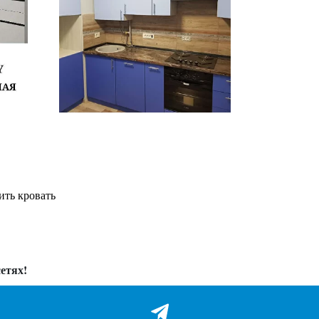
ить кровать
етях!