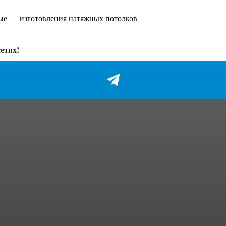
ые
изготовления натяжных потолков
етях!