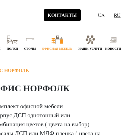
КОНТАКТЫ
UA
RU
Й
ПОЛКИ
СТОЛЫ
ОФИСНАЯ МЕБЕЛЬ
НАШИ УСЛУГИ
НОВОСТИ
С НОРФОЛК
ФИС НОРФОЛК
мплект офисной мебели
рпус ДСП однотонный или
мбинация цветов ( цвета на выбор)
сады ДСП или МДФ пленка ( цвета на