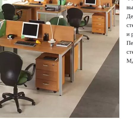
вы
Де
ст
и 
Пе
ст
МД