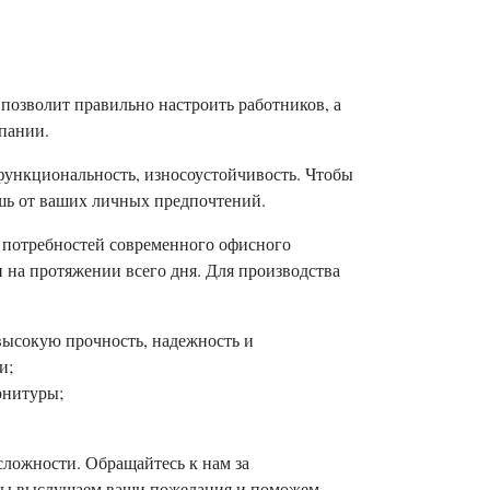
озволит правильно настроить работников, а
мпании.
функциональность, износоустойчивость. Чтобы
шь от ваших личных предпочтений.
м потребностей современного офисного
 на протяжении всего дня. Для производства
ысокую прочность, надежность и
и;
рнитуры;
сложности. Обращайтесь к нам за
ь. Мы выслушаем ваши пожелания и поможем