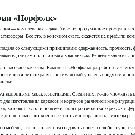
ерии «Норфолк»
ния — комплексная задача. Хорошо продуманное пространство п
атмосферы. Все это, в конечном счете, скажется на прибыли ко
впадала со следующими принципами: сдержанность, прочность, 
льными единицами или готовым комплектом. Решение зависит ли
ли высокого качества. Комплект «Норфолк» разработан с учето
ности позволит сохранять оптимальный уровень продуктивности
риалы:
тационными характеристиками. Среди них нужно упомянуть в
т для изготовления каркасов и корпусов различной конфигураци
л, который часто используется для производства каркасов и фу
 детали помогают внести легкость и прозрачность в интерьер.
во мебели, что позволяет нам создавать проекты любого уровня 
, внести правки в проект или посчитать его итоговую стоимост