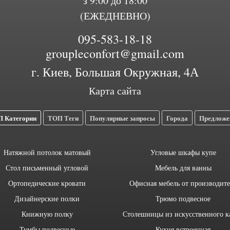
з 9:00 до 18:00
(ЕЖЕДНЕВНО)
095-583-18-18
groupleconfort@gmail.com
г. Киев, Большая Окружная, 4А
Карта сайта
 Категории
ТОП Теги
Популярные запросы
Города
Предложе
Натяжной потолок матовый
Угловые шкафы купе
Стол письменный угловой
Мебель для ванны
Ортопедические кровати
Офисная мебель от производите
Дизайнерские полки
Трюмо подвесное
Книжную полку
Столешницы из искусственного к
Тумбы подвесные
Кухня встроенная