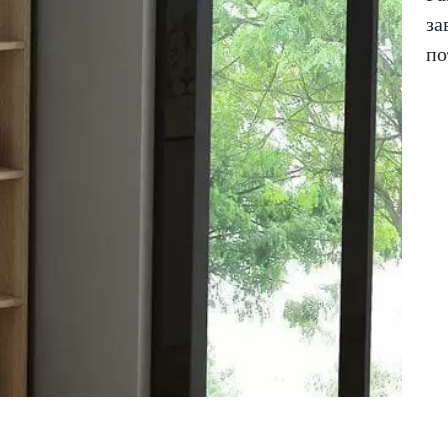
за
по