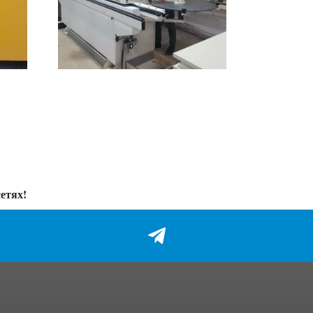
етях!