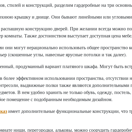
ов, стилей и конструкций, разделим гардеробные на три основны
 верхнюю крышку и днище. Они бывают линейными или угловыми
 распашную конструкцию дверей. При желании всегда можно по
р комнаты. Также достоинством выступает доступная цена мебе
ами они могут нерационально использовать общее пространство
ер (скошенные углы, навесные ярусные потолки и так далее).
менный, продуманный вариант платяного шкафа. Могут быть вс
 более эффективном использовании пространства, отсутствии н
нтресоли, выдвижные полки также являются дополнительными п
дметов. В нем удобно хранить не только обувь, одежду, постель,
юбое помещение с подобранным необходимым дизайном.
аказ
имеет дополнительные функциональные конструкции, что тре
омнате ниши, перегородки, альковы, можно соорудить гардероб