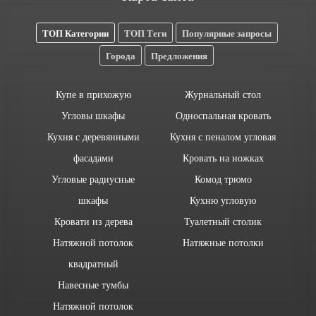
ТОП Категории
ТОП Теги
Популярные запросы
Города
Предложения
Купе в прихожую
Журнальный стол
Угловы шкафы
Односпальная кровать
Кухня с деревянными
Кухня с пеналом угловая
фасадами
Кровать на ножках
Угловые радиусные
Комод трюмо
шкафы
Кухню угловую
Кровати из дерева
Туалетный столик
Натяжной потолок
Натяжные потолки
квадратный
Навесные тумбы
Натяжной потолок