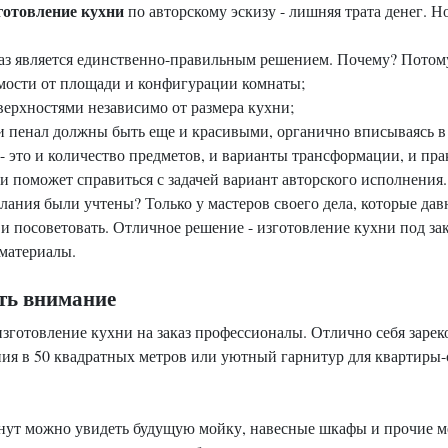
готовление кухни
по авторскому эскизу - лишняя трата денег. Н
каз является единственно-правильным решением. Почему? Потому
мости от площади и конфигурации комнаты;
ерхностями независимо от размера кухни;
 пенал должны быть еще и красивыми, органично вписываясь в
 это и количество предметов, и варианты трансформации, и прак
и поможет справиться с задачей вариант авторского исполнения.
лания были учтены? Только у мастеров своего дела, которые дав
 и посоветовать. Отличное решение - изготовление кухни под зак
 материалы.
ить внимание
 изготовление кухни на заказ профессионалы. Отлично себя зар
ия в 50 квадратных метров или уютный гарнитур для квартиры-с
т можно увидеть будущую мойку, навесные шкафы и прочие мело