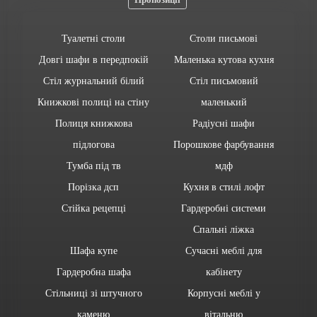
Туалетні столи
Столи письмові
Довгі шафи в передпокій
Маленька кутова кухня
Стіл журнальний білий
Стіл письмовий
Книжкові полиці на стіну
маленький
Полиця книжкова
Радіусні шафи
підлогова
Порошкове фарбування
Тумба під тв
мдф
Порізка дсп
Кухня в стилі лофт
Стійка рецепці
Гардеробні системи
Спальні ліжка
Шафа купе
Сучасні меблі для
Гардеробна шафа
кабінету
Стільниці зі штучного
Корпусні меблі у
каменю
вітальню