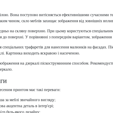
арілою. Вона поступово витісняється ефективнішими сучасними т
ким чином, скло меблів захищає зображення від зовнішніх вплив
едньо на скляну поверхню. При цьому користуються спеціальним
я до поверхні. У порівнянні з попереднім варіантом, зображення
 спеціальних трафаретів для нанесення малюнків на фасадах. Піс
клі. Картинка виходить яскравою і насиченою.
ображення на дзеркалі піскоструминним способом. Рекомендуєть
еркало.
аги
есеним принтом має такі переваги:
рша за меблі звичайного вигляду;
ва акцентна деталь в інтер'єрі;
'єр будь-якого дизайну;