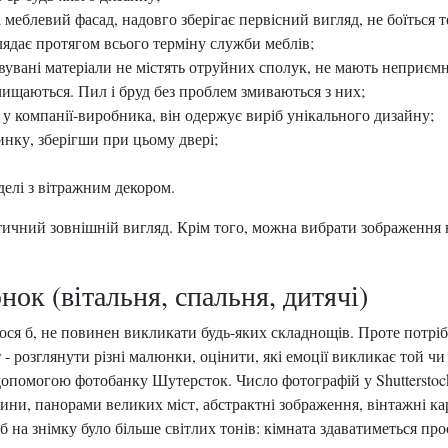
меблевий фасад, надовго зберігає первісний вигляд, не боїться 
ядає протягом всього терміну служби меблів;
товувані матеріали не містять отруйних сполук, не мають неприє
чищаються. Пил і бруд без проблем змиваються з них;
 у компанії-виробника, він одержує виріб унікального дизайну;
инку, зберігши при цьому двері;
делі з вітражним декором.
ичний зовнішній вигляд. Крім того, можна вибрати зображення на
к (вітальня, спальня, дитячі)
ося б, не повинен викликати будь-яких складнощів. Проте потрі
розглянути різні малюнки, оцінити, які емоції викликає той чи і
опомогою фотобанку Шутерсток. Число фотографій у Shutterstock
ини, панорами великих міст, абстрактні зображення, вінтажні ка
б на знімку було більше світлих тонів: кімната здаватиметься про