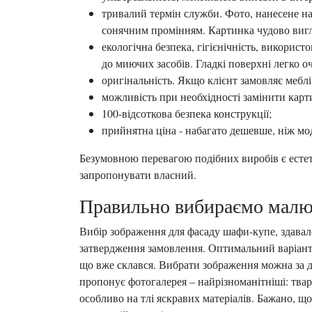
тривалий термін служби. Фото, нанесене на 
сонячним промінням. Картинка чудово вигл
екологічна безпека, гігієнічність, викорис
до миючих засобів. Гладкі поверхні легко о
оригінальність. Якщо клієнт замовляє меблі
можливість при необхідності замінити карт
100-відсоткова безпека конструкції;
прийнятна ціна - набагато дешевше, ніж мо
Безумовною перевагою подібних виробів є естет
запропонувати власний.
Правильно вибираємо малюно
Вибір зображення для фасаду шафи-купе, здавал
затвердження замовлення. Оптимальний варіант - 
що вже склався. Вибрати зображення можна за д
пропонує фотогалерея – найрізноманітніші: твар
особливо на тлі яскравих матеріалів. Бажано, що