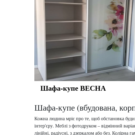
Шафа-купе ВЕСНА
Шафа-купе (вбудована, корп
Кожна людина мріє про те, щоб обстановка будин
інтер'єру. Меблі з фотодруком – відмінний варі
лінійні, радіусні, з дзеркалом або без. Колірна 