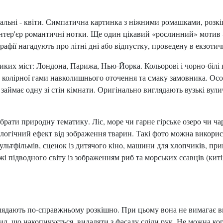
альні - квіти. Симпатична картинка з ніжними ромашками, роз
інтер'єр романтичні нотки. Ще один цікавий «рослинний» мотив –
афії нагадують про літні дні або відпустку, проведену в екзотичн
ких міст: Лондона, Парижа, Нью-Йорка. Кольорові і чорно-білі к
д колірної гами навколишнього оточення та смаку замовника. Ос
аймає одну зі стін кімнати. Оригінально виглядають вузькі вули
ати природну тематику. Ліс, море чи гарне гірське озеро чи чар
логічний ефект від зображення тварин. Такі фото можна викори
ультфільмів, сценок із дитячого кіно, машини для хлопчиків, пр
і підводного світу із зображенням риб та морських ссавців (ки
ядають по-справжньому розкішно. При цьому вона не вимагає в
пил, що накопичується, видаляти з фасаду сліди рук. Не можна 