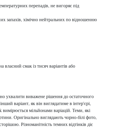
температурних перепадів, не вигоряє під
мних запахів, хімічно нейтральних по відношенню
 власний смак із тисяч варіантів або
бно ухвалити виважене рішення до остаточного
нший варіант, як він виглядатиме в інтер'єрі,
 вимірюється мільйонами варіацій. Теми, які
ртини. Оригінально виглядають чорно-білі фото,
сторішою. Різноманітність темних відтінків діє