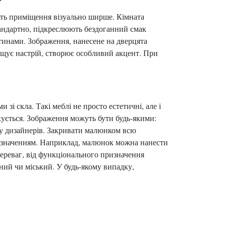
лять приміщення візуально ширше. Кімната
тандартно, підкреслюють бездоганний смак
тинами. Зображення, нанесене на дверцята
ащує настрій, створює особливий акцент. При
і скла. Такі меблі не просто естетичні, але і
кується. Зображення можуть бути будь-якими:
мку дизайнерів. Закривати малюнком всю
ризначенням. Наприклад, малюнок можна нанести
переваг, від функціонального призначення
ний чи міський. У будь-якому випадку,