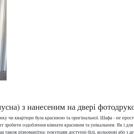
усна) з нанесеним на двері фотодрук
ку чи квартири була красивою та оригінальної. Шафа - не просто
ант зробити оздоблення кімнати красивим та унікальним. Як і дл
гама також різноманітна: покупцям доступні білі, кольорові або з