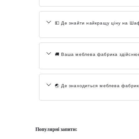
💵 Де знайти найкращу ціну на Ша
🚚 Ваша меблева фабрика здійснюєт
🌏 Де знаходиться меблева фабри
Популярні запити: