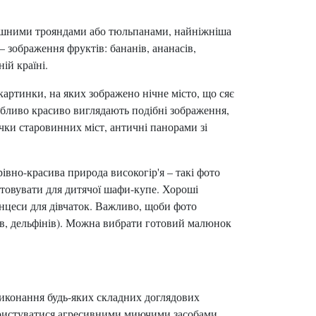
кішними трояндами або тюльпанами, найніжніша
 зображення фруктів: бананів, ананасів,
ій країні.
артинки, на яких зображено нічне місто, що сяє
обливо красиво виглядають подібні зображення,
чки старовинних міст, античні панорами зі
івно-красива природа високогір'я – такі фото
стовувати для дитячої шафи-купе. Хороші
инцеси для дівчаток. Важливо, щоби фото
тів, дельфінів). Можна вибрати готовий малюнок
иконання будь-яких складних доглядових
користуватися агресивними миючими засобами,