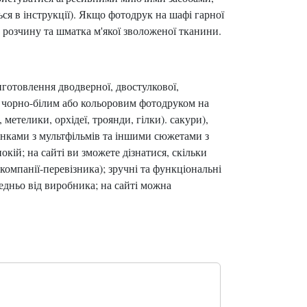
ся в інструкції). Якщо фотодрук на шафі гарної
о розчину та шматка м'якої зволоженої тканини.
готовлення дводверної, двостулкової,
) з чорно-білим або кольоровим фотодруком на
 метелики, орхідеї, троянди, гілки). сакури),
инками з мультфільмів та іншими сюжетами з
кій; на сайті ви зможете дізнатися, скільки
компанії-перевізника); зручні та функціональні
едньо від виробника; на сайті можна