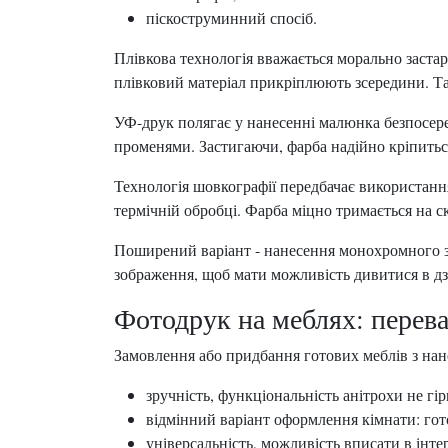
піскоструминний спосіб.
Плівкова технологія вважається морально заст
плівковий матеріал прикріплюють зсередини. Та
УФ-друк полягає у нанесенні малюнка безпосер
променями. Застигаючи, фарба надійно кріпитьс
Технологія шовкографії передбачає використання
термічній обробці. Фарба міцно тримається на с
Поширений варіант - нанесення монохромного з
зображення, щоб мати можливість дивитися в дз
Фотодрук на меблях: перев
Замовлення або придбання готових меблів з нан
зручність, функціональність анітрохи не гі
відмінний варіант оформлення кімнати: гото
універсальність, можливість вписати в інтер