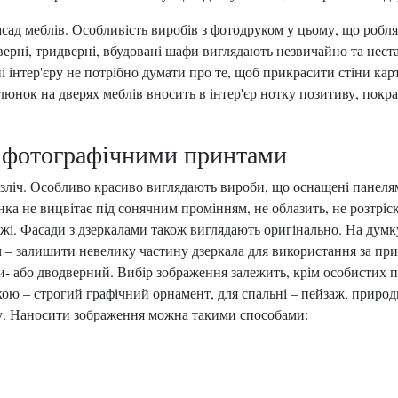
асад меблів. Особливість виробів з фотодруком у цьому, що роб
дверні, тридверні, вбудовані шафи виглядають незвичайно та нес
 інтер'єру не потрібно думати про те, щоб прикрасити стіни кар
люнок на дверях меблів вносить в інтер'єр нотку позитиву, покр
з фотографічними принтами
ч. Особливо красиво виглядають вироби, що оснащені панелями з
ка не вицвітає під сонячним промінням, не облазить, не розтріс
зажі. Фасади з дзеркалами також виглядають оригінально. На ду
 – залишити невелику частину дзеркала для використання за п
ри- або дводверний. Вибір зображення залежить, крім особистих 
ю – строгий графічний орнамент, для спальні – пейзаж, природ
ру. Наносити зображення можна такими способами: