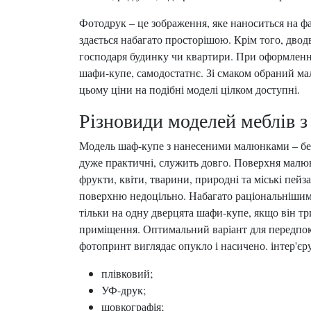
Фотодрук – це зображення, яке наноситься на ф
здається набагато просторішою. Крім того, дво
господаря будинку чи квартири. При оформленні
шафи-купе, самодостатнє. Зі смаком обраний ма
цьому ціни на подібні моделі цілком доступні.
Різновиди моделей меблів 
Модель шаф-купе з нанесеними малюнками – безлі
дуже практичні, служить довго. Поверхня малюн
фрукти, квіти, тварини, природні та міські пей
поверхню недоцільно. Набагато раціональнішим
тільки на одну дверцята шафи-купе, якщо він т
приміщення. Оптимальний варіант для передпоко
фотопринт виглядає опукло і насичено. інтер'є
плівковий;
УФ-друк;
шовкографія;