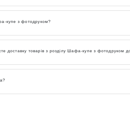
фа-купе з фотодруком?
е доставку товарів з розділу Шафа-купе з фотодруком до 
ка?