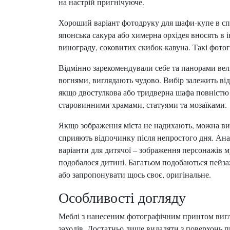
на настрій пригнічуюче.
Хороший варіант фотодруку для шафи-купе в сп
японська сакура або химерна орхідея вносять в 
винограду, соковитих скибок кавуна. Такі фотогр
Відмінно зарекомендували себе та панорами вели
вогнями, виглядають чудово. Вибір залежить ві
якщо двостулкова або тридверна шафа повністю з
старовинними храмами, статуями та мозаїками.
Якщо зображення міста не надихають, можна вибр
сприяють відпочинку після непростого дня. Ана
варіанти для дитячої – зображення персонажів м
подобалося дитині. Багатьом подобаються пейзаж
або запропонувати щось своє, оригінальне.
Особливості догляду
Меблі з нанесеним фотографічним принтом вигл
заходів. Достатньо лише видаляти з поверхонь 