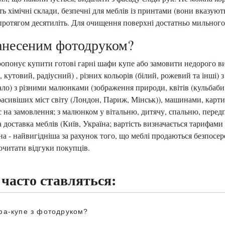
 хімічні склади, безпечні для меблів із принтами (вони вказують
д протягом десятиліть. Для очищення поверхні достатньо мильног
анесеним фотодруком?
ропонує купити готові гарні шафи купе або замовити недорого ви
й, кутовий, радіусний) , різних кольорів (білий, рожевий та інші
ркало) з різними малюнками (зображення природи, квітів (кульбаби,
расивіших міст світу (Лондон, Париж, Мінськ)), машинами, карт
 на замовлення; з малюнком у вітальню, дитячу, спальню, передпо
доставка меблів (Київ, Україна; вартість визначається тарифами 
на - найвигідніша за рахунок того, що меблі продаються безпосер
очитати відгуки покупців.
 часто ставляться:
афа-купе з фотодруком?