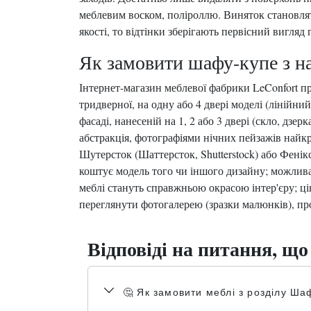
меблевим воском, поліроллю. Виняток становлять
якості, то відтінки зберігають первісний вигля
Як замовити шафу-купе з н
Інтернет-магазин меблевої фабрики LeConfort п
тридверної, на одну або 4 двері моделі (лінійни
фасаді, нанесеній на 1, 2 або 3 двері (скло, дзе
абстракція, фотографіями нічних пейзажів найк
Шутерсток (Шаттерсток, Shutterstock) або Фенікс
коштує модель того чи іншого дизайну; можлива 
меблі стануть справжньою окрасою інтер'єру; ці
переглянути фотогалерею (зразки малюнків), пр
Відповіді на питання, що
🤔 Як замовити меблі з розділу Ш