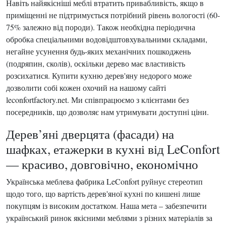
Навіть найякісніші меблі втратить привабливість, якщо в
приміщенні не підтримується потрібний рівень вологості (60-
75% залежно від породи). Також необхідна періодична
обробка спеціальними водовідштовхувальними складами,
негайне усунення будь-яких механічних пошкоджень
(подряпин, сколів), оскільки дерево має властивість
розсихатися. Купити кухню дерев'яну недорого може
дозволити собі кожен охочий на нашому сайті
leconfortfactory.net. Ми співпрацюємо з клієнтами без
посередників, що дозволяє нам утримувати доступні ціни.
Дерев’яні дверцята (фасади) на
шафках, етажерки в кухні від LeConfort
— красиво, довговічно, економічно
Українська меблева фабрика LeConfort руйнує стереотип
щодо того, що вартість дерев'яної кухні по кишені лише
покупцям із високим достатком. Наша мета – забезпечити
український ринок якісними меблями з різних матеріалів за