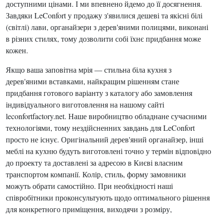
доступними цінами. І ми впевнено йдемо до її досягнення.
Завдяки LeConfort у продажу з'явилися дешеві та якісні білі
(світлі) лави, органайзери з дерев'яними полицями, виконані
в різних стилях, тому дозволити собі їхнє придбання може
кожен.
Якщо ваша заповітна мрія — стильна біла кухня з
дерев'яними вставками, найкращим рішенням стане
придбання готового варіанту з каталогу або замовлення
індивідуального виготовлення на нашому сайті
leconfortfactory.net. Наше виробництво обладнане сучасними
технологіями, тому нездійсненних завдань для LeConfort
просто не існує. Оригінальний дерев'яний органайзер, інші
меблі на кухню будуть виготовлені точно у термін відповідно
до проекту та доставлені за адресою в Києві власним
транспортом компанії. Колір, стиль, форму замовники
можуть обрати самостійно. При необхідності наші
співробітники проконсультують щодо оптимального рішення
для конкретного приміщення, виходячи з розміру,