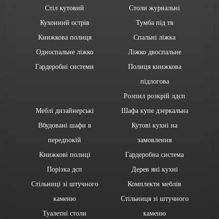
Стіл кутовий
Столи журнальні
Кухонний острів
Тумба під тв
Книжкова полиця
Спальні ліжка
Односпальне ліжко
Ліжко двоспальне
Гардеробні системи
Полиця книжкова
підлогова
Розпил розкрій лдсп
Меблі дизайнерські
Шафа купе дзеркальна
Вбудовані шафи в
Кутові кухні на
передпокій
замовлення
Книжкові полиці
Гардеробна система
Порізка дсп
Дерев яні кухні
Стільниці зі штучного
Комплекти меблів
каменю
Стільниця зі штучного
Туалетні столи
каменю