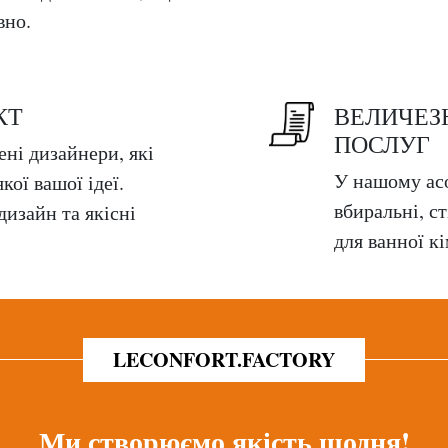
вно.
КТ
ВЕЛИЧЕЗ
ПОСЛУГ
ені дизайнери, які
У нашому асо
кої вашої ідеї.
вбиральні, с
изайн та якісні
для ванної кі
LECONFORT.FACTORY
Ми створюємо якість щодня!