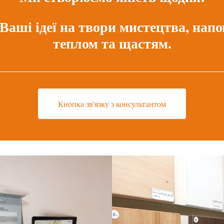
Ваші ідеї на твори мистецтва, нап
теплом та щастям.
Кнопка зв'язку з консультантом