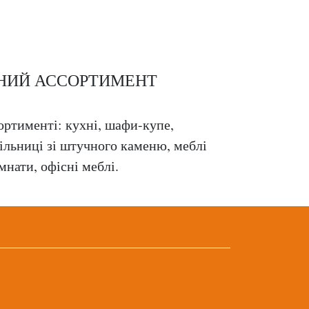
НИЙ АССОРТИМЕНТ
ртименті: кухні, шафи-купе,
тільниці зі штучного каменю, меблі
мнати, офісні меблі.