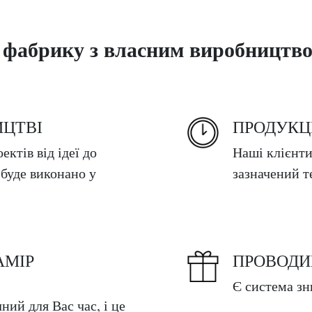
 фабрику з власним виробництво
ИЦТВІ
ПРОДУКЦІ
ектів від ідеї до
Наші клієнт
 буде виконано у
зазначений те
АМІР
ПРОВОДИ
Є система зн
ний для Вас час, і це