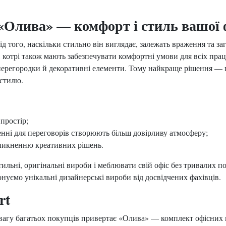
 «Олива» — комфорт і стиль вашої
від того, наскільки стильно він виглядає, залежать враження та з
 котрі також мають забезпечувати комфортні умови для всіх праці
, перегородки й декоративні елементи. Тому найкраще рішення — п
 стилю.
простір;
щенні для переговорів створюють більш довірливу атмосферу;
иникненню креативних рішень.
стильні, оригінальні вироби і меблювати свій офіс без тривалих
нуємо унікальні дизайнерські вироби від досвідчених фахівців.
rt
 увагу багатьох покупців привертає «Олива» — комплект офісних м