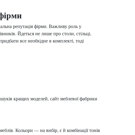
 фірми
агальна репутація фірми. Важливу роль у
вників. Йдеться не лише про столи, стільці,
ридбати все необхідне в комплекті, тоді
 пошуків кращих моделей, сайт меблевої фабрики
еблів. Кольори — на вибір, є й комбінації тонів