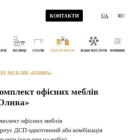
КОНТАКТИ
UA
RU
НАТИ
ПОЛИЦІ
СТОЛИ
ОФІСНІ МЕБЛІ
НАШІ ПОСЛУГИ
НОВИНИ
Х МЕБЛІВ «ОЛИВА»
омплект офісних меблів
Олива»
мплект офісних меблів
рпус ДСП однотонний або комбінація
льорів (кольори на вибір)