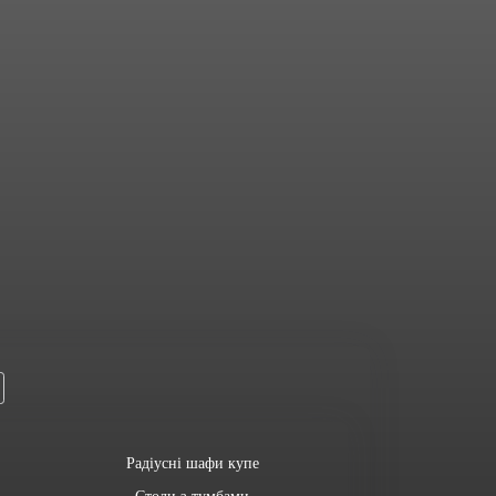
Радіусні шафи купе
Столи з тумбами