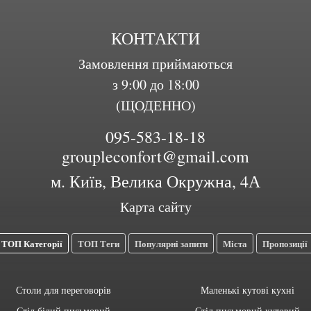
КОНТАКТИ
Замовлення приймаються
з 9:00 до 18:00
(ЩОДЕННО)
095-583-18-18
groupleconfort@gmail.com
м. Київ, Велика Окружна, 4А
Карта сайту
ТОП Категорії
ТОП Теги
Популярні запити
Міста
Пропозиції
Столи для переговорів
Маленькі кутові кухні
Стіл білий письмовий
Стіл письмовий кутовий