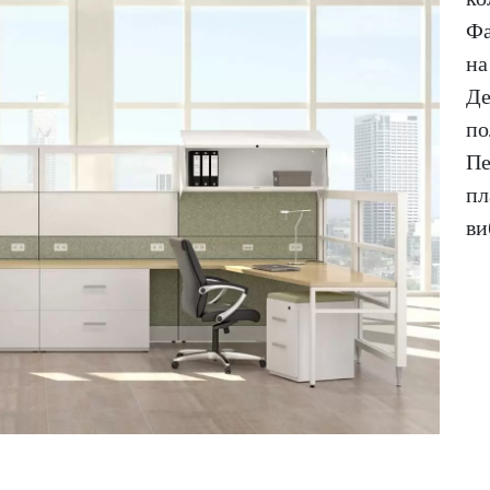
Фа
на
Де
по
Пе
пл
ви