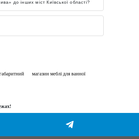
ва» до інших міст Київської області?
огабаритний
магазин меблі для ванної
ежах!