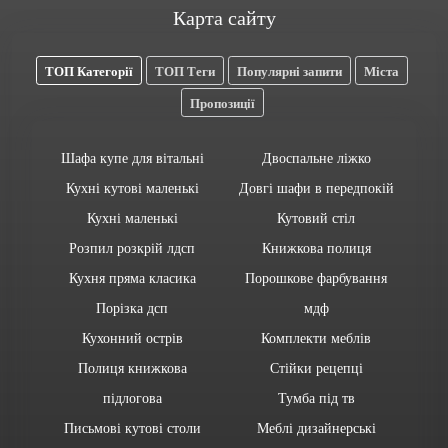
Карта сайту
ТОП Категорії
ТОП Теги
Популярні запити
Міста
Пропозиції
Шафа купе для вітальні
Двоспальне ліжко
Кухні кутові маленькі
Довгі шафи в передпокій
Кухні маленькі
Кутовий стіл
Розпил розкрій лдсп
Книжкова полиця
Кухня пряма класика
Порошкове фарбування
Порізка дсп
мдф
Кухонний острів
Комплекти меблів
Полиця книжкова
Стійки рецепці
підлогова
Тумба під тв
Письмові кутові столи
Меблі дизайнерські