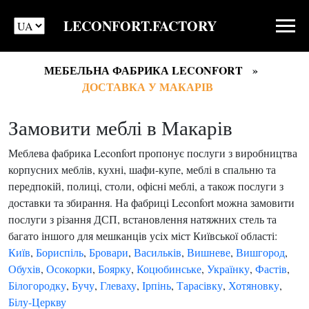
LECONFORT.FACTORY
МЕБЕЛЬНА ФАБРИКА LECONFORT
ДОСТАВКА У МАКАРІВ
Замовити меблі в Макарів
Меблева фабрика Leconfort пропонує послуги з виробництва
корпусних меблів, кухні, шафи-купе, меблі в спальню та
передпокій, полиці, столи, офісні меблі, а також послуги з
доставки та збирання. На фабриці Leconfort можна замовити
послуги з різання ДСП, встановлення натяжних стель та
багато іншого для мешканців усіх міст Київської області:
Київ
,
Бориспіль
,
Бровари
,
Васильків
,
Вишневе
,
Вишгород
,
Обухів
,
Осокорки
,
Боярку
,
Коцюбинське
,
Українку
,
Фастів
,
Білогородку
,
Бучу
,
Глеваху
,
Ірпінь
,
Тарасівку
,
Хотяновку
,
Білу-Церкву