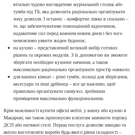
вітальні чудово виглядатиме журнальний столик або
тумба під ТБ, яка дозволить раціонально організувати
зону дозвілля. І останнє – комфортне ліжко в спальню –
те, що забезпечуватиме повноцінний відпочинок,
надаватиме сил перед кожним новим днем ​​і без чого
неможливо уявити жоден будинок;
на кухню – представлений великий вибір готових
рішень та окремих модулів. З їх допомогою ви зможете
зберігати необхідне кухонне начиння, а також
максимально раціонально організувати простір навколо;
для ванних кімнат – різні тумби, полиці для зберігання,
аксесуари та інші дрібниці – все це важливо, щоб
правильно організувати санвузол, зробивши
приміщення максимально функціональним.
Крім можливості купити офісні меблі, у ванну або кухню в
Макарові, ми також пропонуємо клієнтам замовити порізку
ДСП або натяжні стелі. Перша послуга дозволяє швидко та
якісно виготовляти вироби будь-якого рівня складності –