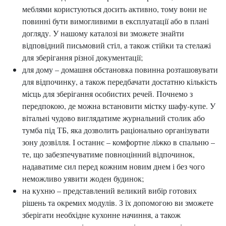
меблями користуються досить активно, тому вони не
повинні бути вимогливими в експлуатації або в плані
догляду. У нашому каталозі ви зможете знайти
відповідний письмовий стіл, а також стійки та стелажі
для зберігання різної документації;
для дому – домашня обстановка повинна розташовувати
для відпочинку, а також передбачати достатню кількість
місць для зберігання особистих речей. Почнемо з
передпокою, де можна встановити містку шафу-купе. У
вітальні чудово виглядатиме журнальний столик або
тумба під ТБ, яка дозволить раціонально організувати
зону дозвілля. І останнє – комфортне ліжко в спальню –
те, що забезпечуватиме повноцінний відпочинок,
надаватиме сил перед кожним новим днем ​​і без чого
неможливо уявити жоден будинок;
на кухню – представлений великий вибір готових
рішень та окремих модулів. З їх допомогою ви зможете
зберігати необхідне кухонне начиння, а також