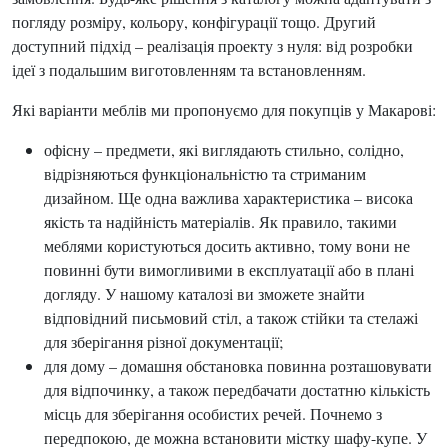
погляду розміру, кольору, конфігурації тощо. Другий
доступний підхід – реалізація проекту з нуля: від розробки
ідеї з подальшим виготовленням та встановленням.
Які варіанти меблів ми пропонуємо для покупців у Макарові:
офісну – предмети, які виглядають стильно, солідно,
відрізняються функціональністю та стриманим
дизайном. Ще одна важлива характеристика – висока
якість та надійність матеріалів. Як правило, такими
меблями користуються досить активно, тому вони не
повинні бути вимогливими в експлуатації або в плані
догляду. У нашому каталозі ви зможете знайти
відповідний письмовий стіл, а також стійки та стелажі
для зберігання різної документації;
для дому – домашня обстановка повинна розташовувати
для відпочинку, а також передбачати достатню кількість
місць для зберігання особистих речей. Почнемо з
передпокою, де можна встановити містку шафу-купе. У