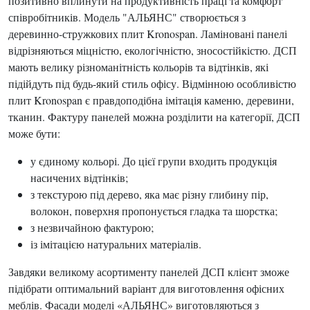
позитивно вплинути на продуктивність праці та комфорт
співробітників. Модель "АЛЬЯНС" створюється з
деревинно-стружкових плит Kronospan. Ламіновані панелі
відрізняються міцністю, екологічністю, зносостійкістю. ДСП
мають велику різноманітність кольорів та відтінків, які
підійдуть під будь-який стиль офісу. Відмінною особливістю
плит Kronospan є правдоподібна імітація каменю, деревини,
тканин. Фактуру панелей можна розділити на категорії, ДСП
може бути:
у єдиному кольорі. До цієї групи входить продукція
насичених відтінків;
з текстурою під дерево, яка має різну глибину пір,
волокон, поверхня пропонується гладка та шорстка;
з незвичайною фактурою;
із імітацією натуральних матеріалів.
Завдяки великому асортименту панелей ДСП клієнт зможе
підібрати оптимальний варіант для виготовлення офісних
меблів. Фасади моделі «АЛЬЯНС» виготовляються з