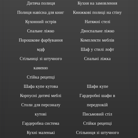
Дитяча полиця
Кухня на замовлення
Полиця навісна для книг
Книжкові полиці на стіну
Кухонний острів
Натяжні стелі
Спальне ліжко
Двоспальне ліжко
Порошкове фарбування
Комплекти меблів
мдф
Шаф у стилі лофт
Стільниці зі штучного
Спальні ліжка
каменю
Стійка рецепці
Шафа купе кутова
Шафи купе
Корпусні дитячі меблі
Гардеробні шафи в
Столи для персоналу
передпокій
кутові
Письмовий стіл
Гардеробна система
Стійки рецепці
Кухні маленькі
Стільниця зі штучного