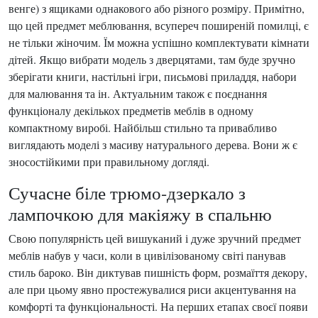
венге) з ящиками однакового або різного розміру. Примітно,
що цей предмет меблювання, всупереч поширеній помилці, є
не тільки жіночим. Їм можна успішно комплектувати кімнати
дітей. Якщо вибрати модель з дверцятами, там буде зручно
зберігати книги, настільні ігри, письмові приладдя, набори
для малювання та ін. Актуальним також є поєднання
функціоналу декількох предметів меблів в одному
компактному виробі. Найбільш стильно та привабливо
виглядають моделі з масиву натурального дерева. Вони ж є
зносостійкими при правильному догляді.
Сучасне біле трюмо-дзеркало з
лампочкою для макіяжу в спальню
Свою популярність цей вишуканий і дуже зручний предмет
меблів набув у часи, коли в цивілізованому світі панував
стиль бароко. Він диктував пишність форм, розмаїття декору,
але при цьому явно простежувалися риси акцентування на
комфорті та функціональності. На перших етапах своєї появи