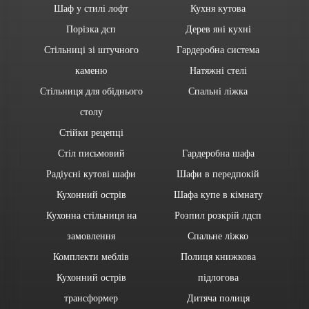
Шаф у стилі лофт
Кухня кутова
Порізка дсп
Дерев яні кухні
Стільниці зі штучного
Гардеробна система
каменю
Натяжні стелі
Стільниця для обіднього
Спальні ліжка
столу
Стійки рецепці
Стіл письмовий
Гардеробна шафа
Радіусні кутові шафи
Шафи в передпокій
Кухонний острів
Шафа купе в кімнату
Кухонна стільниця на
Розпил розкрій лдсп
замовлення
Спальне ліжко
Комплекти меблів
Полиця книжкова
Кухонний острів
підлогова
трансформер
Дитяча полиця