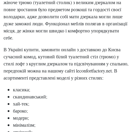
жіноче трюмо (туалетний столик) з великим дзеркалом на
повне зростання було предметом розкоші та гордості своєї
володарки, адже дозволити собі мати дзеркала могли лише
дуже заможні люди. Функціонал меблів полягав в організації
місця, де жінки могли швидко і комфортно упорядкувати
себе.
В Україні купити, замовити онлайн з доставкою до Києва
сучасний комод, кутовий білий туалетний стіл (трюмо) у
стилі лофт з круглим дзеркалом та підсвічуванням у спальню,
передпокій можна на нашому сайті leconfortfactory.net. В
асортименті представлені моделі у різних стилях:
класика;
скандинавський;
хай-тек;
бароко;
модерн;
мінімалізм;
етнічний;