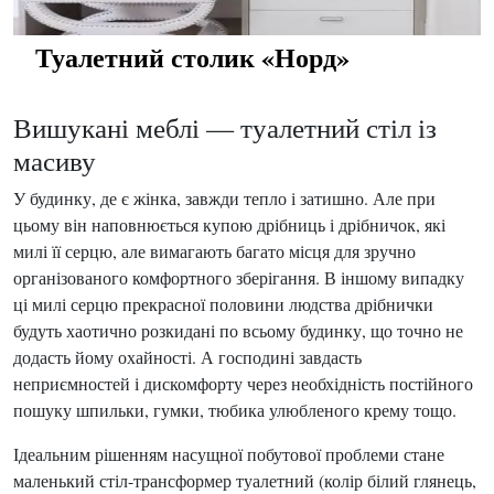
Туалетний столик «Норд»
Вишукані меблі — туалетний стіл із
масиву
У будинку, де є жінка, завжди тепло і затишно. Але при
цьому він наповнюється купою дрібниць і дрібничок, які
милі її серцю, але вимагають багато місця для зручно
організованого комфортного зберігання. В іншому випадку
ці милі серцю прекрасної половини людства дрібнички
будуть хаотично розкидані по всьому будинку, що точно не
додасть йому охайності. А господині завдасть
неприємностей і дискомфорту через необхідність постійного
пошуку шпильки, гумки, тюбика улюбленого крему тощо.
Ідеальним рішенням насущної побутової проблеми стане
маленький стіл-трансформер туалетний (колір білий глянець,