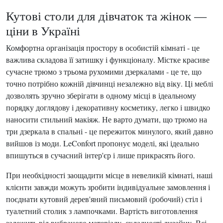
Кутові столи для дівчаток та жінок —
ціни в Україні
Комфортна організація простору в особистій кімнаті - це
важлива складова її затишку і функціоналу. Містке красиве
сучасне трюмо з трьома рухомими дзеркалами - це те, що
точно потрібно кожній дівчинці незалежно від віку. Ці меблі
дозволять зручно зберігати в одному місці в ідеальному
порядку доглядову і декоративну косметику, легко і швидко
наносити стильний макіяж. Не варто думати, що трюмо на
три дзеркала в спальні - це пережиток минулого, який давно
вийшов із моди. LeConfort пропонує моделі, які ідеально
впишуться в сучасний інтер'єр і лише прикрасять його.
При необхідності заощадити місце в невеликій кімнаті, наші
клієнти завжди можуть зробити індивідуальне замовлення і
поєднати кутовий дерев'яний письмовий (робочий) стіл і
туалетний столик з лампочками. Вартість виготовлення
залежить від вибраного матеріалу, складності дизайну. Всі