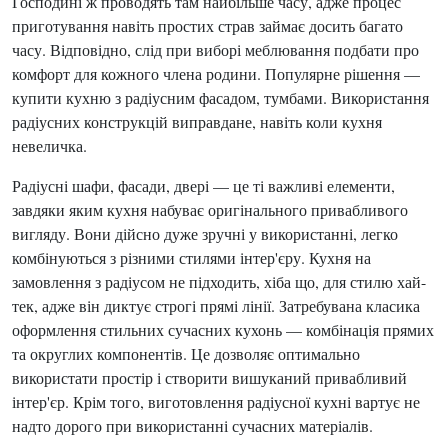
Господині ж проводять там найбільше часу, адже процес
приготування навіть простих страв займає досить багато
часу. Відповідно, слід при виборі меблювання подбати про
комфорт для кожного члена родини. Популярне рішення —
купити кухню з радіусним фасадом, тумбами. Використання
радіусних конструкцій виправдане, навіть коли кухня
невеличка.
Радіусні шафи, фасади, двері — це ті важливі елементи,
завдяки яким кухня набуває оригінального привабливого
вигляду. Вони дійсно дуже зручні у використанні, легко
комбінуються з різними стилями інтер'єру. Кухня на
замовлення з радіусом не підходить, хіба що, для стилю хай-
тек, адже він диктує строгі прямі лінії. Затребувана класика
оформлення стильних сучасних кухонь — комбінація прямих
та округлих компонентів. Це дозволяє оптимально
використати простір і створити вишуканий привабливий
інтер'єр. Крім того, виготовлення радіусної кухні вартує не
надто дорого при використанні сучасних матеріалів.