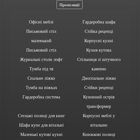
Пропозиції
Офісні меблі
Гардеробна шафа
Письмовий стіл
Стійка рецепці
маленький
Корпусні кухні
Письмовий стіл
Кухня кутова
Журнальні столи лофт
Стільниця зі штучного
Тумба під тв
каменю
Спальне ліжко
Двоспальне ліжко
Тумба на ніжках
Стійки рецепці
Гардеробна система
Кухонний острів
трансформер
Стелажі полиці для книг
Корпусні меблі у
Шафа купе для вітальні
вітальню
Маленькі кутові кухні
Книжкові полиці