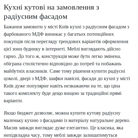
Кухні кутові на замовлення з
радіусним фасадом
Бажання замовити у місті Київ кухні з радіусним фасадом з
фарбованого МДФ виникає у багатьох потенційних
покупців після перегляду трендових варіантів оформлення
цієї зони будинку в інтернеті. Меблі виглядають дійсно
гарно. До того ж, конструкція може бути легко змінена,
обіграна стилістично відповідно до потреб та побажань
майбутніх власників. Саме тому рішення купити радіусні
цоколі, двері з МДФ, шафки навісні, фасади до кухні у місті
Київ дуже популярне навіть незважаючи на те, що ціна
такого комплекту буде дещо вищою за традиційні прямі
варіанти.
Якщо бюджет дозволяє, можна купити кутову радіусну
маленьку кухню з фасадами із матеріалу натуральне дерево.
Масив завжди виглядає дуже елегантно. Це класика, яка
непідвладна часу, тому меблі завжди залишатимуться