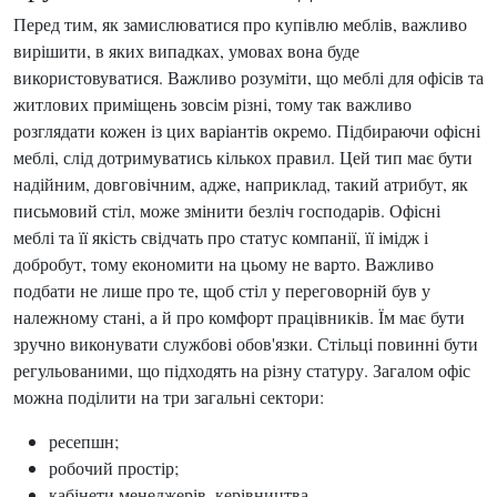
Перед тим, як замислюватися про купівлю меблів, важливо
вирішити, в яких випадках, умовах вона буде
використовуватися. Важливо розуміти, що меблі для офісів та
житлових приміщень зовсім різні, тому так важливо
розглядати кожен із цих варіантів окремо. Підбираючи офісні
меблі, слід дотримуватись кількох правил. Цей тип має бути
надійним, довговічним, адже, наприклад, такий атрибут, як
письмовий стіл, може змінити безліч господарів. Офісні
меблі та її якість свідчать про статус компанії, її імідж і
добробут, тому економити на цьому не варто. Важливо
подбати не лише про те, щоб стіл у переговорній був у
належному стані, а й про комфорт працівників. Їм має бути
зручно виконувати службові обов'язки. Стільці повинні бути
регульованими, що підходять на різну статуру. Загалом офіс
можна поділити на три загальні сектори:
ресепшн;
робочий простір;
кабінети менеджерів, керівництва.