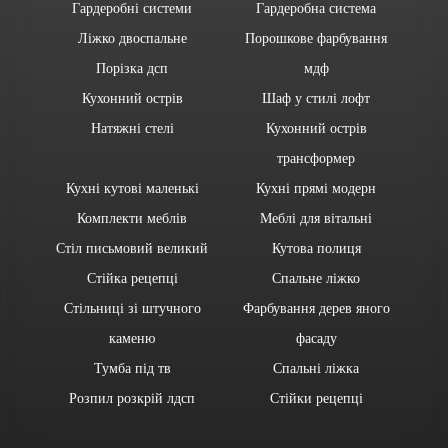
Гардеробні системи
Гардеробна система
Ліжко двоспальне
Порошкове фарбування
Порізка дсп
мдф
Кухонний острів
Шаф у стилі лофт
Натяжні стелі
Кухонний острів
трансформер
Кухні кутові маленькі
Кухні прямі модерн
Комплекти меблів
Меблі для вітальні
Стіл письмовий великий
Кутова полиця
Стійка рецепці
Спальне ліжко
Стільниці зі штучного
Фарбування дерев яного
каменю
фасаду
Тумба під тв
Спальні ліжка
Розпил розкрій лдсп
Стійки рецепці