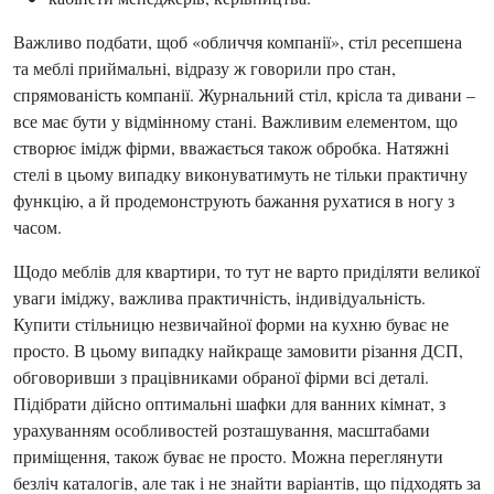
Важливо подбати, щоб «обличчя компанії», стіл ресепшена
та меблі приймальні, відразу ж говорили про стан,
спрямованість компанії. Журнальний стіл, крісла та дивани –
все має бути у відмінному стані. Важливим елементом, що
створює імідж фірми, вважається також обробка. Натяжні
стелі в цьому випадку виконуватимуть не тільки практичну
функцію, а й продемонструють бажання рухатися в ногу з
часом.
Щодо меблів для квартири, то тут не варто приділяти великої
уваги іміджу, важлива практичність, індивідуальність.
Купити стільницю незвичайної форми на кухню буває не
просто. В цьому випадку найкраще замовити різання ДСП,
обговоривши з працівниками обраної фірми всі деталі.
Підібрати дійсно оптимальні шафки для ванних кімнат, з
урахуванням особливостей розташування, масштабами
приміщення, також буває не просто. Можна переглянути
безліч каталогів, але так і не знайти варіантів, що підходять за