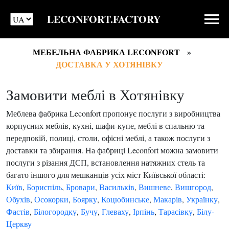
LECONFORT.FACTORY
МЕБЕЛЬНА ФАБРИКА LECONFORT
ДОСТАВКА У ХОТЯНІВКУ
Замовити меблі в Хотянівку
Меблева фабрика Leconfort пропонує послуги з виробництва
корпусних меблів, кухні, шафи-купе, меблі в спальню та
передпокій, полиці, столи, офісні меблі, а також послуги з
доставки та збирання. На фабриці Leconfort можна замовити
послуги з різання ДСП, встановлення натяжних стель та
багато іншого для мешканців усіх міст Київської області:
Київ
,
Бориспіль
,
Бровари
,
Васильків
,
Вишневе
,
Вишгород
,
Обухів
,
Осокорки
,
Боярку
,
Коцюбинське
,
Макарів
,
Українку
,
Фастів
,
Білогородку
,
Бучу
,
Глеваху
,
Ірпінь
,
Тарасівку
,
Білу-
Церкву