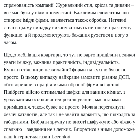
спрямованість компанії. Журнальний стіл, крісла та дивани –
все має бути у відмінному стані. Важливим елементом, що
створює імідж фірми, вважається також обробка. Натяжні
стелі в цьому випадку виконуватимуть не тільки практичну
функцію, а й продемонструють бажання рухатися в ногу з
часом.
Щодо меблів для квартири, то тут не варто приділяти великої
уваги іміджу, важлива практичність, індивідуальність.
Купити стільницю незвичайної форми на кухню буває не
просто. В цьому випадку найкраще замовити різання ДСП,
обговоривши з працівниками обраної фірми всі деталі.
Підібрати дійсно оптимальні шафки для ванних кімнат, з
урахуванням особливостей розташування, масштабами
приміщення, також буває не просто. Можна переглянути
безліч каталогів, але так і не знайти варіантів, що підходять за
габаритами. Вибрати зручну по висоті шафу-купе або ліжко у
спальню – завдання не з легких. Впоратися з ними допоможе
наш інтернет-магазин Leconfort.