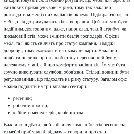
житлових приміщень зовсім різні, тому так важливо
розглядати кожен із цих варіантів окремо. Підбираючи офісні
меблі, слід дотримуватись кількох правил. Цей тип має бути
надійним, довговічним, адже, наприклад, такий атрибут, як
письмовий стіл, може змінити безліч господарів. Офісні
меблі та її якість свідчать про статус компанії, її імідж і
добробут, тому економити на цьому не варто. Важливо
подбати не лише про те, щоб стіл у переговорній був у
належному стані, а й про комфорт працівників. Їм має бути
зручно виконувати службові обов'язки. Стільці повинні бути
регульованими, що підходять на різну статуру. Загалом офіс
можна поділити на три загальні сектори:
ресепшн;
робочий простір;
кабінети менеджерів, керівництва.
Важливо подбати, щоб «обличчя компанії», стіл ресепшена
та меблі приймальні, відразу ж говорили про стан,