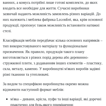
ванних, а комусь потрібні лише готові комплекти, до яких
входить все необхідне для життя. Сучасні виробники
зазвичай надають можливість замовлень різних варіацій. До
них належить і меблева фабрика Leconfort, яка, крім основної
продукції, пропонує також можливість встановити натяжні
стелі.
Класифікація меблів передбачає кілька основних напрямків –
тип використовуваного матеріалу та функціональне
призначення. Як правило, продукція такого плану
виготовляється з різних порід дерева або деревинно-
стружкової плити, з додаванням інших елементів – пластику,
скла, металу, каменю. У виробництві м'яких виробів задіяні
різні тканини та утеплювачі.
За видом та специфікою виробництва окремо можна
відзначити наступний формат меблів:
м'яка – дивани, крісла, пуфи та інші варіації, які доречні
практично для будь-якого приміщення;