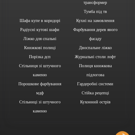
трансформер
Тумба під тв
Шафа купе в коридорі
Кухні на замовлення
Радіусні кутові шафи
Фарбування дерев яного
Ліжко для спальні
фасаду
Книжкові полиці
Двоспальне ліжко
Порізка дсп
Журнальні столи лофт
Стільниця зі штучного
Полиця книжкова
каменю
підлогова
Порошкове фарбування
Гардеробні системи
мдф
Стійка рецепці
Стільниці зі штучного
Кухонний острів
каменю