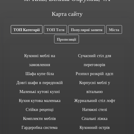
Карта сайту
ТОП Категорії
ТОП Теги
Популярні запити
Міста
Пропозиції
Кухонні меблі на
Сучасний стіл для
замовлення
переговорів
Шафа купе біла
Розпил розкрій лдсп
Довгі шафи в передпокій
Корпусні меблі у
Маленькі кутові кухні
вітальню
Кухня кутова маленька
Журнальний стіл лофт
Стійки рецепці
Натяжні стелі
Комплекти меблів
Спальні ліжка
Гардеробна система
Кухонний острів