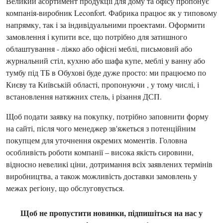
Великий асортимент продукції для дому та офісу пропонує
компанія-виробник Leconfort. Фабрика працює як у типовому
напрямку, так і за індивідуальними проектами. Оформити
замовлення і купити все, що потрібно для затишного
облаштування - ліжко або офісні меблі, письмовий або
журнальний стіл, кухню або шафа купе, меблі у ванну або
тумбу під ТБ в Обухові буде дуже просто: ми працюємо по
Києву та Київській області, пропонуючи , у тому числі, і
встановлення натяжних стель, і різання ДСП.
Щоб подати заявку на покупку, потрібно заповнити форму
на сайті, після чого менеджер зв'яжеться з потенційним
покупцем для уточнення окремих моментів. Головна
особливість роботи компанії – висока якість сировини,
відносно невеликі ціни, дотримання всіх заявлених термінів
виробництва, а також можливість доставки замовлень у
межах регіону, що обслуговується.
Щоб не пропустити новинки, підпишіться на нас у