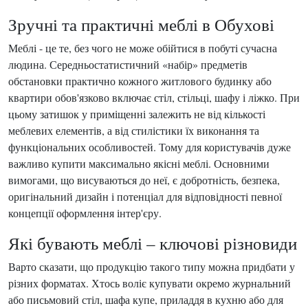
Зручні та практичні меблі в Обухові
Меблі - це те, без чого не може обійтися в побуті сучасна
людина. Середньостатистичний «набір» предметів
обстановки практично кожного житлового будинку або
квартири обов'язково включає стіл, стільці, шафу і ліжко. При
цьому затишок у приміщенні залежить не від кількості
меблевих елементів, а від стилістики їх виконання та
функціональних особливостей. Тому для користувачів дуже
важливо купити максимально якісні меблі. Основними
вимогами, що висуваються до неї, є добротність, безпека,
оригінальний дизайн і потенціал для відповідності певної
концепції оформлення інтер'єру.
Які бувають меблі – ключові різновиди
Варто сказати, що продукцію такого типу можна придбати у
різних форматах. Хтось воліє купувати окремо журнальний
або письмовий стіл, шафа купе, приладдя в кухню або для