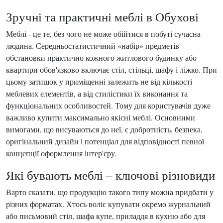
Зручні та практичні меблі в Обухові
Меблі - це те, без чого не може обійтися в побуті сучасна
людина. Середньостатистичний «набір» предметів
обстановки практично кожного житлового будинку або
квартири обов'язково включає стіл, стільці, шафу і ліжко. При
цьому затишок у приміщенні залежить не від кількості
меблевих елементів, а від стилістики їх виконання та
функціональних особливостей. Тому для користувачів дуже
важливо купити максимально якісні меблі. Основними
вимогами, що висуваються до неї, є добротність, безпека,
оригінальний дизайн і потенціал для відповідності певної
концепції оформлення інтер'єру.
Які бувають меблі – ключові різновиди
Варто сказати, що продукцію такого типу можна придбати у
різних форматах. Хтось воліє купувати окремо журнальний
або письмовий стіл, шафа купе, приладдя в кухню або для