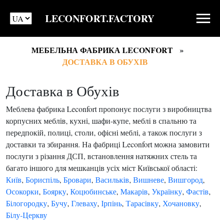
LECONFORT.FACTORY
МЕБЕЛЬНА ФАБРИКА LECONFORT
ДОСТАВКА В ОБУХІВ
Доставка в Обухів
Меблева фабрика Leconfort пропонує послуги з виробництва
корпусних меблів, кухні, шафи-купе, меблі в спальню та
передпокій, полиці, столи, офісні меблі, а також послуги з
доставки та збирання. На фабриці Leconfort можна замовити
послуги з різання ДСП, встановлення натяжних стель та
багато іншого для мешканців усіх міст Київської області:
Київ
,
Бориспіль
,
Бровари
,
Васильків
,
Вишневе
,
Вишгород
,
Осокорки
,
Боярку
,
Коцюбинське
,
Макарів
,
Українку
,
Фастів
,
Білогородку
,
Бучу
,
Глеваху
,
Ірпінь
,
Тарасівку
,
Хочановку
,
Білу-Церкву