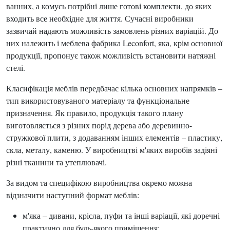
ванних, а комусь потрібні лише готові комплекти, до яких
входить все необхідне для життя. Сучасні виробники
зазвичай надають можливість замовлень різних варіацій. До
них належить і меблева фабрика Leconfort, яка, крім основної
продукції, пропонує також можливість встановити натяжні
стелі.
Класифікація меблів передбачає кілька основних напрямків –
тип використовуваного матеріалу та функціональне
призначення. Як правило, продукція такого плану
виготовляється з різних порід дерева або деревинно-
стружкової плити, з додаванням інших елементів – пластику,
скла, металу, каменю. У виробництві м'яких виробів задіяні
різні тканини та утеплювачі.
За видом та специфікою виробництва окремо можна
відзначити наступний формат меблів:
м'яка – дивани, крісла, пуфи та інші варіації, які доречні
практично для будь-якого приміщення;