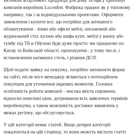
компанія-виробник Leconfort. Фабрика працює як у типовому
напрямку, так і за індивідуальними проектами. Оформити
замовлення і купити все, що потрібно для затишного
облаштування - ліжко або офісні меблі, письмовий або
журнальний стіл, кухню або шафа купе, меблі у ванну або
тумбу під ТБ в Обухові буде дуже просто: ми працюємо по
Києву та Київській області, пропонуючи , у тому числі, і
встановлення натяжних стель, і різання ДСП.
Щоб подати заявку на покупку, потрібно заповнити форму
на сайті, після чого менеджер зв'яжеться з потенційним
покупцем для уточнення окремих моментів. Головна
особливість роботи компанії – висока якість сировини,
відносно невеликі ціни, дотримання всіх заявлених термінів
виробництва, а також можливість доставки замовлень у
межах регіону, що обслуговується.
У цій категорії немає статей. Якщо дочірні категорії
показуються на цій сторінці, то вони можуть містити статті.