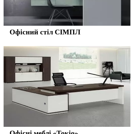
Офісний стіл СІМПЛ
Офісні меблі «Токіо»