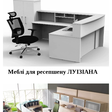
Меблі для ресепшену ЛУІЗІАНА