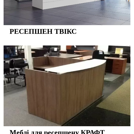
РЕСЕПШЕН ТВІКС
Меблі для ресепшену КРАФТ