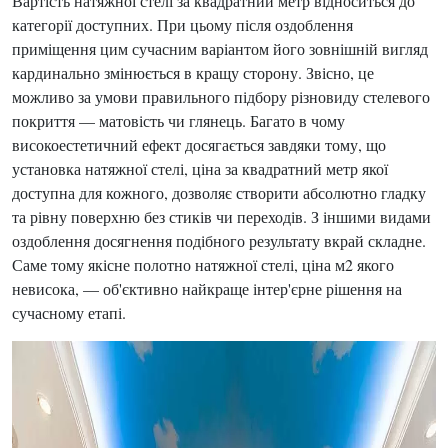
Вартість натяжної стелі за квадратний метр відноситься до
категорії доступних. При цьому після оздоблення
приміщення цим сучасним варіантом його зовнішній вигляд
кардинально змінюється в кращу сторону. Звісно, це
можливо за умови правильного підбору різновиду стелевого
покриття — матовість чи глянець. Багато в чому
високоестетичний ефект досягається завдяки тому, що
установка натяжної стелі, ціна за квадратний метр якої
доступна для кожного, дозволяє створити абсолютно гладку
та рівну поверхню без стиків чи переходів. З іншими видами
оздоблення досягнення подібного результату вкрай складне.
Саме тому якісне полотно натяжної стелі, ціна м2 якого
невисока, — об'єктивно найкраще інтер'єрне рішення на
сучасному етапі.