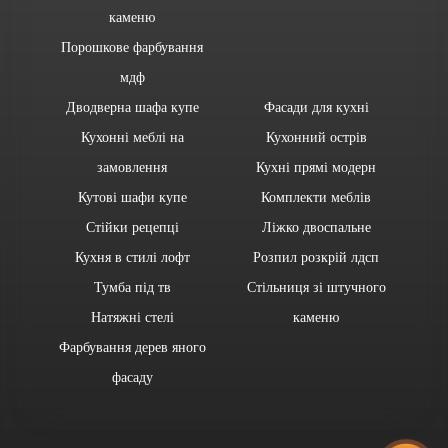
каменю
Порошкове фарбування
мдф
Дводверна шафа купе
Фасади для кухні
Кухонні меблі на
Кухонний острів
замовлення
Кухні прямі модерн
Кутові шафи купе
Комплекти меблів
Стійки рецепці
Ліжко двоспальне
Кухня в стилі лофт
Розпил розкрій лдсп
Тумба під тв
Стільниця зі штучного
Натяжні стелі
каменю
Фарбування дерев яного
фасаду