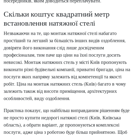
посередників, яким доводиться переплачувати.
Скільки коштує квадратний метр
встановлення натяжної стелі
Незважаючи на те, що монтаж натяжної стелі набагато
простіший та легший за більшість інших видів оздоблення,
довіряти його виконання слід лише досвідченим
професіоналам, тим паче що ціни на їхні послуги досить
невисокі. Монтаж натяжних стель у місті Київ пропонують
виконати різні будівельні компанії, приватні бригади, ціна на
послуги яких напряму залежить від компетенції та якості
робіт. Ціна на монтаж натяжних стель (Київ) багато в чому
залежить також від висоти приміщення, архітектурних
особливостей, виду оздоблення.
Практика показує, що найбільш виправданим рішенням буде
не просто купити недорогі натяжні стелі (Київ, Київська
область), а обрати варіант, де пропонуються комплексні
послуги, адже ціна з роботою буде більш прийнятною. Щоб