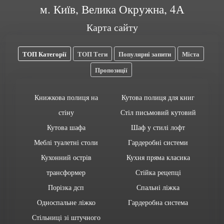
м. Київ, Велика Окружна, 4А
Карта сайту
ТОП Категорії
ТОП Теги
Популярні запити
Міста
Пропозиції
Книжкова полиця на
Кутова полиця для книг
стіну
Стіл письмовий кутовий
Кутова шафа
Шаф у стилі лофт
Меблі туалетні столи
Гардеробні системи
Кухонний острів
Кухня пряма класика
трансформер
Стійка рецепці
Порізка дсп
Спальні ліжка
Односпальне ліжко
Гардеробна система
Стільниці зі штучного