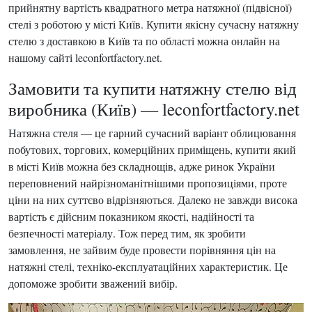
прийнятну вартість квадратного метра натяжної (підвісної)
стелі з роботою у місті Київ. Купити якісну сучасну натяжну
стелю з доставкою в Київ та по області можна онлайн на
нашому сайті leconfortfactory.net.
Замовити та купити натяжну стелю від
виробника (Київ) — leconfortfactory.net
Натяжна стеля — це гарний сучасний варіант облицювання
побутових, торгових, комерційних приміщень, купити який
в місті Київ можна без складнощів, адже ринок України
переповнений найрізноманітнішими пропозиціями, проте
ціни на них суттєво відрізняються. Далеко не завжди висока
вартість є дійсним показником якості, надійності та
безпечності матеріалу. Тож перед тим, як зробити
замовлення, не зайвим буде провести порівняння цін на
натяжні стелі, техніко-експлуатаційних характеристик. Це
допоможе зробити зважений вибір.