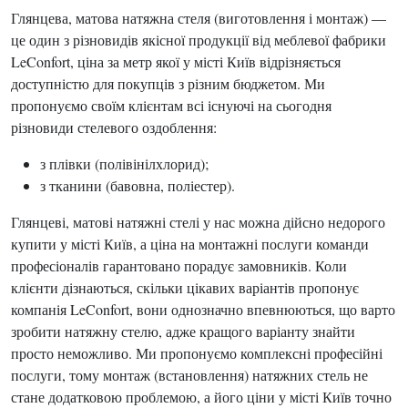
Глянцева, матова натяжна стеля (виготовлення і монтаж) —
це один з різновидів якісної продукції від меблевої фабрики
LeConfort, ціна за метр якої у місті Київ відрізняється
доступністю для покупців з різним бюджетом. Ми
пропонуємо своїм клієнтам всі існуючі на сьогодня
різновиди стелевого оздоблення:
з плівки (полівінілхлорид);
з тканини (бавовна, поліестер).
Глянцеві, матові натяжні стелі у нас можна дійсно недорого
купити у місті Київ, а ціна на монтажні послуги команди
професіоналів гарантовано порадує замовників. Коли
клієнти дізнаються, скільки цікавих варіантів пропонує
компанія LeConfort, вони однозначно впевнюються, що варто
зробити натяжну стелю, адже кращого варіанту знайти
просто неможливо. Ми пропонуємо комплексні професійні
послуги, тому монтаж (встановлення) натяжних стель не
стане додатковою проблемою, а його ціни у місті Київ точно