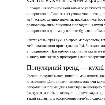
Обладнання кухонної зони вимагає уважності т
використанні. Лише за цієї умови можна говори
найчастіше, слушно зважити, наскільки комфорт
розповсюдженим рішенням є обладнання кухні фа
використання дає змогу втілити будь-які побажа
Світла (біла, сіра) кухня з сірою мармуровою,
меблювання зони приготування їжі. За законам
у поєднаннях. При виборі важливо зважати на ін
різному виглядати у просторих і малогабаритних
Популярний тренд — кухні 
Сучасні покупці мають шикарні можливості для
класичними різновидами, використовуючи кахель.
оформлення приміщення виглядає неймовірно стил
фартухом за своїми експлуатаційними характери
такий варіант для оформлення інтер’єру однозна