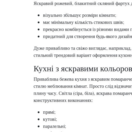
Яскравий рожевий, блакитний скляний фартух дл
візуально збільшує розміри кімнати;
має мінімальну кількість стикових швів;
прекрасно комбінується із різними видами п
придатний для створення будь-якого дизайн
Дуже привабливо та свіжо виглядає, наприклад, 
стильний трендовий варіант оформлення кухонног
Кухні з яскравими кольоро
Приваблива бежева кухня з яскравим помаранче
стилю меблювання кімнат. Просто слід відзначи
плину часу. Світла (сіра, біла), яскрава помара
конструктивних виконаннях:
прямі;
кутові;
паралельні;