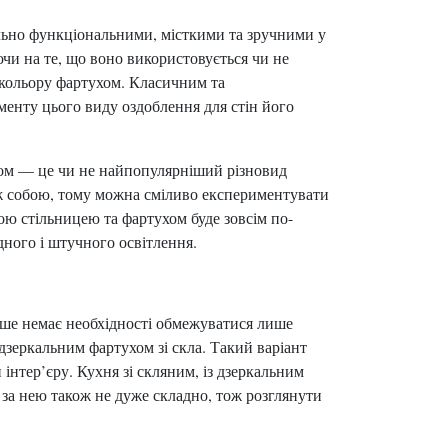
льно функціональними, місткими та зручними у
чи на те, що воно використовується чи не
 кольору фартухом. Класичним та
енту цього виду оздоблення для стін його
хом — це чи не найпопулярніший різновид
іж собою, тому можна сміливо експериментувати
ою стільницею та фартухом буде зовсім по-
дного і штучного освітлення.
ьше немає необхідності обмежуватися лише
дзеркальним фартухом зі скла. Такий варіант
нтер’єру. Кухня зі скляним, із дзеркальним
за нею також не дуже складно, тож розглянути