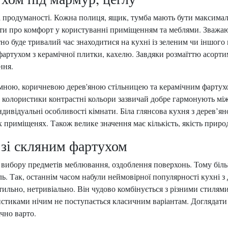
а продуманості. Кожна полиця, ящик, тумба мають бути максима
ти про комфорт у користуванні приміщенням та меблями. Зважаю
но буде тривалий час знаходитися на кухні із зеленим чи іншого
ртухом з керамічної плитки, кахелю. Завдяки розмаїттю асортим
ння.
 темною, коричневою дерев'яною стільницею та керамічним фарту
и колористики контрастні кольори зазвичай добре гармонують м
дивідуальні особливості кімнати. Біла глянсова кухня з дерев’ян
 приміщенях. Також велике значення має кількість, якість приро
зі скляним фартухом
 вибору предметів меблювання, оздоблення поверхонь. Тому біл
 Так, останнім часом набули неймовірної популярності кухні з 
ьно, нетривіально. Він чудово комбінується з різними стилями і
стиками нічим не поступається класичним варіантам. Доглядати 
чно варто.