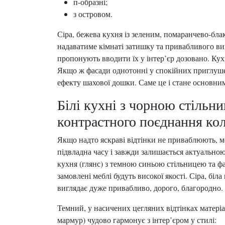
п-образні;
з островом.
Сіра, бежева кухня із зеленим, помаранчево-бл
надаватиме кімнаті затишку та привабливого в
пропонують вводити їх у інтер’єр дозовано. Кух
Якщо ж фасади однотонні у спокійних приглушен
ефекту шахової дошки. Саме це і стане основн
Білі кухні з чорною стільн
контрастного поєднання ко
Якщо надто яскраві відтінки не приваблюють, м
підвладна часу і завжди залишається актуальною
кухня (глянс) з темною синьою стільницею та ф
замовлені меблі будуть високої якості. Сіра, бі
виглядає дуже привабливо, дорого, благородно.
Темний, у насичених цегляних відтінках матеріал
мармур) чудово гармонує з інтер’єром у стилі: