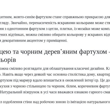
акитним, жовто-синім фартухом стане справжньою прикрасою для
игляду. Звичайно, перенасиченість яскравими кольорами може с
ня з однотонним фартухом з цегли, плитки, із мозаїки може ком
их відтінках, можна сміливо обирати кольорову у яскравих відт
им декоративним акцентом у приміщенні.
ицею та чорним дерев’яним фартухом
льорів
ожна сміливо розглядати для облаштування класичні дизайни. Кл
. Навіть якщо через деякий час основна стилістика дому, квартир
артухом під мармур вдало впишеться в оновлений інтер’єр. Це д
ла кухня з чорною стільницею та чорним, білим, коричневим фартух
 Натуральний візерунок в усі часи вважався ознакою гарного сма
 оздоблення стіни над робочою зоною із імітацією натурального в