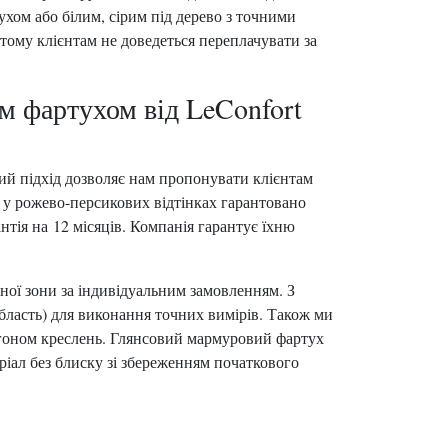
хом або білим, сірим під дерево з точними
 тому клієнтам не доведеться переплачувати за
им фартухом від LeConfort
ий підхід дозволяє нам пропонувати клієнтам
и у рожево-персикових відтінках гарантовано
нтія на 12 місяців. Компанія гарантує їхню
ної зони за індивідуальним замовленням. З
бласть) для виконання точних вимірів. Також ми
ідгоном креслень. Глянсовий мармуровий фартух
іал без блиску зі збереженням початкового