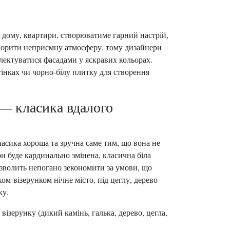
 дому, квартири, створюватиме гарний настрій,
творити неприємну атмосферу, тому дизайнери
плектуватися фасадами у яскравих кольорах.
інках чи чорно-білу плитку для створення
 — класика вдалого
асика хороша та зручна саме тим, що вона не
и буде кардинально змінена, класична біла
озволить непогано зекономити за умови, що
ом-візерунком нічне місто, під цеглу, дерево
ку.
ізерунку (дикий камінь, галька, дерево, цегла,