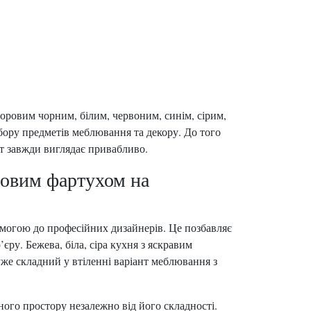
ьоровим чорним, білим, червоним, синім, сірим,
ору предметів меблювання та декору. До того
ст завжди виглядає привабливо.
ровим фартухом на
омогою до професійних дизайнерів. Це позбавляє
єру. Бежева, біла, сіра кухня з яскравим
же складний у втіленні варіант меблювання з
ого простору незалежно від його складності.