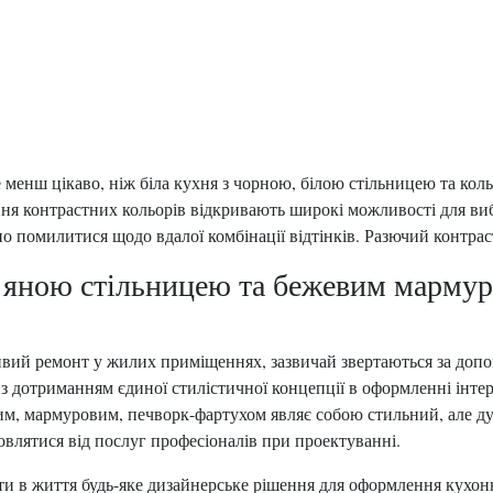
е менш цікаво, ніж біла кухня з чорною, білою стільницею та кол
ня контрастних кольорів відкривають широкі можливості для виб
но помилитися щодо вдалої комбінації відтінків. Разючий контра
ев’яною стільницею та бежевим марму
ивий ремонт у жилих приміщеннях, зазвичай звертаються за доп
 з дотриманням єдиної стилістичної концепції в оформленні інтер’
им, мармуровим, печворк-фартухом являє собою стильний, але ду
овлятися від послуг професіоналів при проектуванні.
ти в життя будь-яке дизайнерське рішення для оформлення кухонн