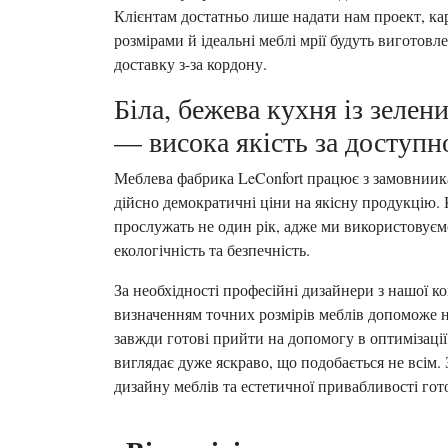
Клієнтам достатньо лише надати нам проект, ка
розмірами й ідеальні меблі мрії будуть виготовл
доставку з-за кордону.
Біла, бежева кухня із зеле
— висока якість за доступ
Меблева фабрика LeConfort працює з замовниика
дійсно демократичні ціни на якісну продукцію. 
прослужать не один рік, адже ми використовуємо 
екологічність та безпечність.
За необхідності професійні дизайнери з нашої 
визначенням точних розмірів меблів допоможе на
завжди готові прийти на допомогу в оптимізаці
виглядає дуже яскраво, що подобається не всім
дизайну меблів та естетичної привабливості го