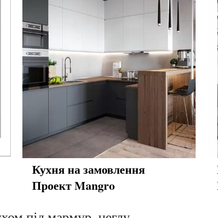
Кухня на замовлення
Проект Mangro
ухом під мармур, цеглу