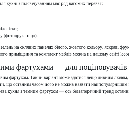
я кухні з підсвічуванням має ряд вагомих переваг:
ідсвітки;
у (фотодрук тощо).
зелень на скляних панелях білого, жовтого кольору, яскраві фру
о приміщення та комплект меблів можна на нашому сайті leconfo
вими фартухами — для поціновувачів
вим фартухом. Такий варіант може здатися дещо дивним людям, 
ти, що останнім часом його не можна назвати найпопулярнішим н
нчева кухня з темним фартухом — ось беззаперечний тренд останні