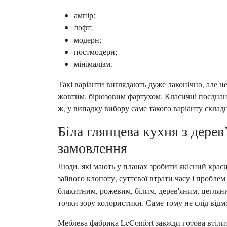
ампір;
лофт;
модерн;
постмодерн;
мінімалізм.
Такі варіанти виглядають дуже лаконічно, але н
жовтим, бірюзовим фартухом. Класичні поєднан
ж, у випадку вибору саме такого варіанту склад
Біла глянцева кухня з дер
замовлення
Люди, які мають у планах зробити якісний крас
зайвого клопоту, суттєвої втрати часу і проблем
блакитним, рожевим, білим, дерев'яним, цеглян
точки зору колористики. Саме тому не слід відм
Меблева фабрика LeConfort завжди готова втіли