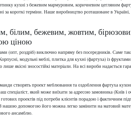
ртинку кухні з бежевим мармуровим, коричневим цегляним фарту
ені за короткі терміни. Наше виробництво розташоване в Україні,
ним, білим, бежевим, жовтим, бірюзов
ною ціною
ми (опт, роздріб) виключно напряму без посередників. Саме так
Корпусні, модульні меблі, плитка для кухні (фартуха) із фруктам
лише якісні зносостійкі матеріали. На всі вироби надається гара
команди створять проект меблювання та оздоблення фартуха кухон
ш спеціаліст, який може виїхати за адресою замовника (Київ і о
ї готових проектів під потреби клієнтів порадою і фактичним п
. З нашою допомогою його можна легко замінити на матовий матер
тового ансамблю.