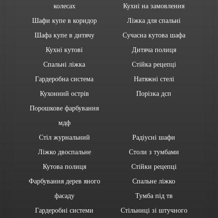
колесах
Кухні на замовлення
Шафи купе в коридор
Ліжка для спальні
Шафа купе в дитячу
Сучасна кутова шафа
Кухні кутові
Дитяча полиця
Спальні ліжка
Стійка рецепці
Гардеробна система
Натяжні стелі
Кухонний острів
Порізка дсп
Порошкове фарбування
мдф
Стіл журнальний
Радіусні шафи
Ліжко двоспальне
Столи з тумбами
Кутова полиця
Стійки рецепці
Фарбування дерев яного
Спальне ліжко
фасаду
Тумба під тв
Гардеробні системи
Стільниці зі штучного