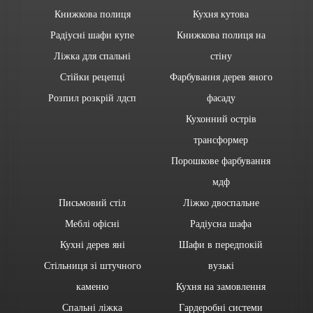
Книжкова полиця
Кухня кутова
Радіусні шафи купе
Книжкова полиця на
Ліжка для спальні
стіну
Стійки рецепці
Фарбування дерев яного
Розпил розкрій лдсп
фасаду
Кухонний острів
трансформер
Порошкове фарбування
мдф
Письмовий стіл
Ліжко двоспальне
Меблі офісні
Радіусна шафа
Кухні дерев яні
Шафи в передпокій
Стільниця зі штучного
вузькі
каменю
Кухня на замовлення
Спальні ліжка
Гардеробні системи